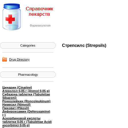
Фармакология
Стрепсилс (Strepsils)
Categories
Drug Directory
Pharmacology
Цинарин (Cinarine)
Атенолол 0,05 г (Atenol 0,05 g)
Сибазона таблетки (Tabulettae
Sibazoni)
Ронколейкин (Roncoleukinum)
Нимесил (Nimesil)
Пиковит (Pikovit)
Дефероксамин (Deferoxamine)
(-)
Аскорбиновой кислоты
таблетки 0,05 г (Tabulettae Acidi
ascorbinici 0,05 g)