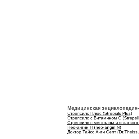
Медицинская энциклопедия-
Стрепсилс Плюс (Strepsils Plus)
Стрепсилс с Витамином C (Strepsils
Стрепсилс с ментолом и эвкалиптом
Нео-ангин Н (neo-angin N)
Доктор Тайсс Анги Септ (Dr.Theiss 