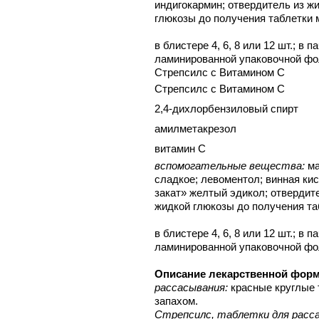
индигокармин; отвердитель из жи
глюкозы до получения таблетки м
в блистере 4, 6, 8 или 12 шт.; в 
ламинированной упаковочной фол
Стрепсилс с Витамином C
Стрепсилс с Витамином C
2,4-дихлорбензиловый спирт
амилметакрезол
витамин C
вспомогательные вещества:
ма
сладкое; левоментол; винная ки
закат» желтый эдикол; отвердите
жидкой глюкозы до получения таб
в блистере 4, 6, 8 или 12 шт.; в 
ламинированной упаковочной фол
Описание лекарственной фор
рассасывания:
красные круглые
запахом.
Стрепсилс, таблетки для расс