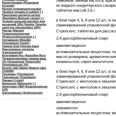
лимонное; винная кислота; крас
Калия бромид (Potassium
из жидкого кондитерского сахар
bromide)
Натрия тетрадецилсульфат
таблетки массой 2,6 г
(Sodium tetradecyl sulfate) (-)
Ранитидин висмута цитрат
(Ranitidine Bismuth citrate) (-)
в блистере 4, 6, 8 или 12 шт.; в 
Тетацин-кальция раствор для
инъекций 10% (Solutio Tetacini-
ламинированной упаковочной фол
calcii pro injectionibus 10%)
Стрепсилс, таблетки для рассас
Рантак (Rantac)
Гидроксихлорохин
(Hydroxychloroquine) (-)
2,4-дихлорбензиловый спирт
Гентамицин-Ферейн
(Gentamicin-Ferein)
амилметакрезол
Уникер блю (Unicare blue)
Лансопразол пеллеты
вспомогательные вещества:
та
(Lansoprazole)
Кетотифен-Рос (Ketotifen-Ros)
масло розмарина; ароматические
Тетрациклиновая глазная мазь
изомальтоза; сироп мальтитола
1% (Unguentum Tetracyclini
Ophthalmicum 1%)
Бьюти-табс Шарм (Beauty-tabs
в блистере 4, 6, 8 или 12 шт.; в 
CHARM)
Тиодазин (Thiodazine)
ламинированной упаковочной фол
Грандаксин (Grandaxin)
Ликаин (Licain)
Стрепсилс с ментолом и эвкали
Налоксон (Naloxone) (-)
Анестезин-УВИ (Anaesthesinum-
Стрепсилс с ментолом и эвкали
UVI)
Азитромицин (Azithromycin)
2,4-дихлорбензиловый спирт
амилметакрезол
левоментол
вспомогательные вещества:
ма