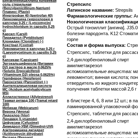
Бензилпенициллина натриевая
Стрепсилс
соль стерильная
(Benzylpenicillinum-Natrium)
Латинское название:
Strepsils
Плавикс (Plavix)
Фармакологические группы:
А
Ипертрофан 40 (Ipertrofan 40)
Линкомицина гидрохлорид в
Нозологическая классификаци
капсулах 0,25 г (Lyncomycini
hydrochloridum in capsulis 0,25
Острый тонзиллит [ангина]. J35.0
g)
болезни пародонта. K12 Стомати
Карсил (Carsil)
Пиридитол (Pyriditolum)
горле
Клонидин (Clonidine) (-)
Состав и форма выпуска:
Стре
Кокстрал (Coxtral)
Левомицетин в капсулах 0,25 г
Стрепсилс, таблетки для расса
(Laevomycetinum in capsilis 0,25
g)
2,4-дихлорбензиловый спирт
Капсикам (Capsicam)
Эргокальциферола (Витамин
амилметакрезол
D2) раствор в масле 0,0625%
вспомогательные вещества:
ма
(Solutio Ergocalciferoli
(Vitaminum D2) oleosa 0,0625%)
левоментол; винная кислота; пон
Герпферон (Herpferon)
Пароксетин (Paroxetine) (-)
отвердитель из жидкого кондите
Ацетилсалициловая кислота
получения таблетки массой 2,6 г
МС (Acidum acetylsalicylicum
MS)
Аллилэстренол (Allylestrenol)
в блистере 4, 6, 8 или 12 шт.; в 
Трамал ретард 100 (Tramal retard
100)
ламинированной упаковочной фол
Мебикар (Mebicarum)
Верона (Verona)
Стрепсилс, таблетки для расса
Лидохлор (hlor)
Линамид (Lynamide)
2,4-дихлорбензиловый спирт
Цефуксим (Cefuxime)
амилметакрезол
Димедрол-УВИ (Dimedrol-UVI)
Азитромицина дигидрат
вспомогательные вещества:
ме
(Azithromycin dihydrate)
Респара (Respara)