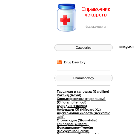
Фармакология
Инсуман 
Categories
Drug Directory
Pharmacology
Гарцилин в капсулах (Garciline)
Роксид (Roxid)
Хлорамфеникол стерильный
(Chloramphenicol)
Фуцидин (Fucidin)
Нифекард ХЛ (Nifecard XL)
Ацексамовая кислота (Acexamic
acid)
Стоматидин (Stomatidin)
Глиборал (Gliboral)
Доксициклин-Ферейн
(Doxycyclinе-Ferein)