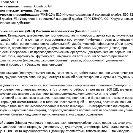
 Комб 50 ГТ
ое название:
Insuman Comb 50 GT
логические группы:
Инсулины
ическая классификация (МКБ-10):
E10 Инсулинозависимый сахарный диабет. E10-E
 диабет. E11 Инсулинонезависимый сахарный диабет. Z100 КЛАСС XXII Хирургическая
огическое действие
щее вещество (МНН) Инсулин человеческий (Insulin human)
ние:
Кетоацидоз, диабетическая, молочнокислая и гиперосмолярная комы, инсулинз
диабет (I типа), в т.ч. при интеркуррентных состояниях (инфекции, травмы, оператив
ьства, обострение хронических заболеваний), диабетической нефропатии и/или нару
печени, беременности и родах, инсулиннезависимый сахарный диабет (II типа) при
тности к пероральным противодиабетическим средствам, дистрофические поражения 
ские язвы, карбункулы, фурункулез), выраженная астенизация больного при тяжело
щей патологии (инфекции, ожоговая болезнь, травмы, обморожения), длительный
нный процесс (туберкулез, пиелонефрит).
показания:
Гиперчувствительность, гипогликемия, заболевания печени и/или почек (
я), грудное вскармливание (существует высокий риск экскреции инсулина с грудным 
е действия:
Гипогликемия, постгликемическая гипергликемия (феномен Сомоджи), от
я зрения, инсулинрезистентность (суточная потребность превышает 200 ЕД), аллерги
 кожные высыпания с зудом, иногда сопровождающиеся диспноэ и гипотонией,
тический шок; местные реакции: покраснение, отечность и болезненность кожи и подк
и (проходят самостоятельно в течение нескольких дней — недель), постинъекционная
рофия (повышение жирообразования в месте инъекции — гипертрофическая форма, и
жира — атрофическая форма), сопровождающаяся нарушением всасывания инсулина
вением болевых ощущений при изменении атмосферного давления.
ействие:
Эффект усиливают пероральные противодиабетические средства, алкоголь,
ы, анаболические стероиды, дизопирамид, гуанетидин, ингибиторы МАО, салицилаты (
 др. НПВС, бета-адреноблокаторы (маскируют симптомы гипогликемии — тахикардию,