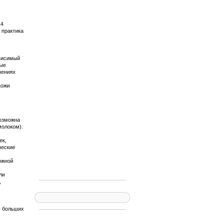
14
 практика
ависимый
ные
шениях
кожи
возможна
молоком).
ек,
ческие
ожной
ли
,
в больших