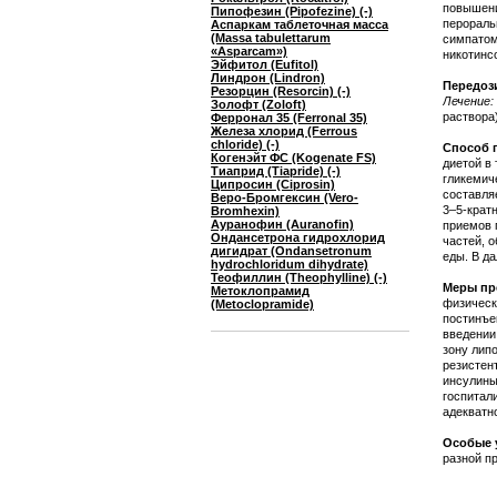
повышени
Пипофезин (Pipofezine) (-)
перораль
Аспаркам таблеточная масса
(Massa tabulettarum
симпатом
«Asparcam»)
никотинс
Эйфитол (Eufitol)
Линдрон (Lindron)
Передоз
Резорцин (Resorcin) (-)
Лечение:
Золофт (Zoloft)
раствора
Ферронал 35 (Ferronal 35)
Железа хлорид (Ferrous
chloride) (-)
Способ 
Когенэйт ФС (Kogenate FS)
диетой в 
Тиаприд (Tiapride) (-)
гликемич
Ципросин (Ciprosin)
составля
Веро-Бромгексин (Vero-
3–5-крат
Bromhexin)
Ауранофин (Auranofin)
приемов 
Ондансетрона гидрохлорид
частей, о
дигидрат (Ondansetronum
еды. В д
hydrochloridum dihydrate)
Теофиллин (Theophylline) (-)
Меры пр
Метоклопрамид
физическ
(Metoclopramide)
постинъе
введении
зону липо
резистен
инсулины
госпитал
адекватн
Особые 
разной п