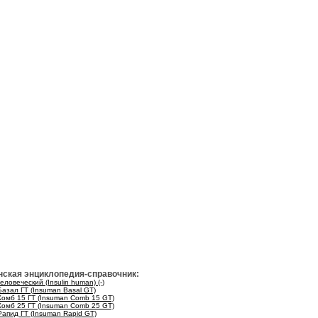
ская энциклопедия-справочник:
ловеческий (Insulin human) (-)
азал ГТ (Insuman Basal GT)
омб 15 ГТ (Insuman Comb 15 GT)
омб 25 ГТ (Insuman Comb 25 GT)
апид ГТ (Insuman Rapid GT)