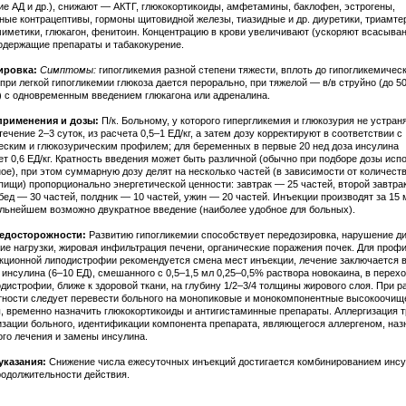
е АД и др.), снижают — АКТГ, глюкокортикоиды, амфетамины, баклофен, эстрогены,
ные контрацептивы, гормоны щитовидной железы, тиазидные и др. диуретики, триамте
иметики, глюкагон, фенитоин. Концентрацию в крови увеличивают (ускоряют всасыва
одержащие препараты и табакокурение.
ировка:
Симптомы:
гипогликемия разной степени тяжести, вплоть до гипогликемичес
при легкой гипогликемии глюкоза дается перорально, при тяжелой — в/в струйно (до 5
) с одновременным введением глюкагона или адреналина.
применения и дозы:
П/к. Больному, у которого гипергликемия и глюкозурия не устран
течение 2–3 суток, из расчета 0,5–1 ЕД/кг, а затем дозу корректируют в соответствии с
еским и глюкозурическим профилем; для беременных в первые 20 нед доза инсулина
ет 0,6 ЕД/кг. Кратность введения может быть различной (обычно при подборе дозы исп
ное), при этом суммарную дозу делят на несколько частей (в зависимости от количест
пищи) пропорционально энергетической ценности: завтрак — 25 частей, второй завтра
бед — 30 частей, полдник — 10 частей, ужин — 20 частей. Инъекции производят за 15 
альнейшем возможно двукратное введение (наиболее удобное для больных).
едосторожности:
Развитию гипогликемии способствует передозировка, нарушение д
ие нагрузки, жировая инфильтрация печени, органические поражения почек. Для проф
кционной липодистрофии рекомендуется смена мест инъекции, лечение заключается 
 инсулина (6–10 ЕД), смешанного с 0,5–1,5 мл 0,25–0,5% раствора новокаина, в перех
дистрофии, ближе к здоровой ткани, на глубину 1/2–3/4 толщины жирового слоя. При р
тности следует перевести больного на монопиковые и монокомпонентные высокоочи
, временно назначить глюкокортикоиды и антигистаминные препараты. Аллергизация 
изации больного, идентификации компонента препарата, являющегося аллергеном, наз
ого лечения и замены инсулина.
указания:
Снижение числа ежесуточных инъекций достигается комбинированием инс
родолжительности действия.