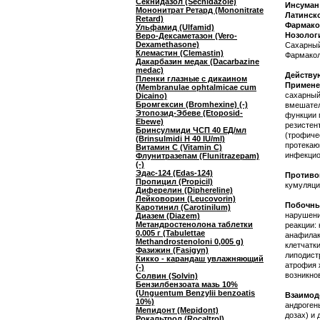
Секнидазол (Secnidazole)
Инсуман
Мононитрат Ретард (Mononitrate
Латинск
Retard)
Фармако
Ульфамид (Ulfamid)
Нозолог
Веро-Дексаметазон (Vero-
Dexamethasone)
Сахарный
Клемастин (Clemastin)
Фармакол
Дакарбазин медак (Dacarbazine
medac)
Действую
Пленки глазные с дикаином
Примене
(Membranulae ophtalmicae cum
сахарный 
Dicaino)
Бромгексин (Bromhexine) (-)
вмешател
Этопозид-Эбеве (Etoposid-
функции 
Ebewe)
резистен
Бринсулмиди ЧСП 40 ЕД/мл
(трофиче
(Brinsulmidi H 40 IU/ml)
протекаю
Витамин C (Vitamin C)
инфекцио
Флунитразепам (Flunitrazepam)
(-)
Эдас-124 (Edas-124)
Противо
Пропицил (Propicil)
кумуляци
Диферелин (Diphereline)
Лейковорин (Leucovorin)
Побочны
Каротинил (Carotinilum)
нарушени
Диазем (Diazem)
Метандростенолона таблетки
реакции:
0,005 г (Tabulettae
анафилак
Methandrostenoloni 0,005 g)
клетчатк
Фазижин (Fasigyn)
липодист
Кикко - карандаш увлажняющий
атрофия 
(-)
возникно
Солвин (Solvin)
Бензилбензоата мазь 10%
(Unguentum Benzylii benzoatis
Взаимод
10%)
андроген
Мепидонт (Mepidont)
дозах) и
Рокальтрол (Rocaltrol)