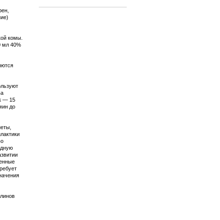
рен,
ние)
кой комы.
0 мл 40%
яются
ользуют
ва
к — 15
мин до
иеты,
илактики
во
одную
азвитии
щенные
требует
начения
улинов