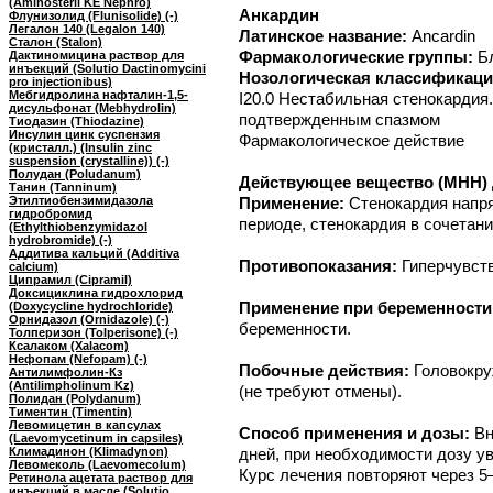
(Aminosteril KE Nephro)
Анкардин
Флунизолид (Flunisolide) (-)
Легалон 140 (Legalon 140)
Латинское название:
Ancardin
Сталон (Stalon)
Фармакологические группы:
Б
Дактиномицина раствор для
инъекций (Solutio Dactinomycini
Нозологическая классификаци
pro injectionibus)
Мебгидролина нафталин-1,5-
I20.0 Нестабильная стенокардия.
дисульфонат (Mebhydrolin)
подтвержденным спазмом
Тиодазин (Thiodazine)
Инсулин цинк суспензия
Фармакологическое действие
(кристалл.) (Insulin zinc
suspension (crystalline)) (-)
Полудан (Poludanum)
Действующее вещество (МНН) 
Танин (Tanninum)
Этилтиобензимидазола
Применение:
Стенокардия напр
гидробромид
периоде, стенокардия в сочетани
(Ethylthiobenzymidazol
hydrobromide) (-)
Аддитива кальций (Additiva
Противопоказания:
Гиперчувст
calcium)
Ципрамил (Cipramil)
Доксициклина гидрохлорид
Применение при беременности
(Doxycycline hydrochloride)
Орнидазол (Ornidazole) (-)
беременности.
Толперизон (Tolperisone) (-)
Ксалаком (Xalacom)
Нефопам (Nefopam) (-)
Побочные действия:
Головокру
Антилимфолин-Кз
(Antilimpholinum Kz)
(не требуют отмены).
Полидан (Polydanum)
Тиментин (Timentin)
Левомицетин в капсулах
Способ применения и дозы:
Вн
(Laevomycetinum in capsiles)
Климадинон (Klimadynon)
дней, при необходимости дозу уве
Левомеколь (Laevomecolum)
Курс лечения повторяют через 5–
Ретинола ацетата раствор для
инъекций в масле (Solutio