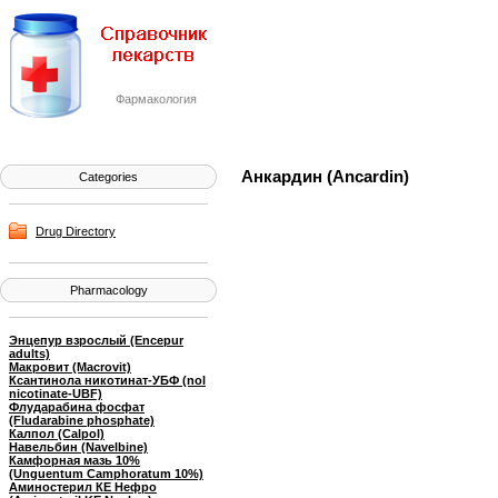
Фармакология
Анкардин (Ancardin)
Categories
Drug Directory
Pharmacology
Энцепур взрослый (Encepur
adults)
Макровит (Macrovit)
Ксантинола никотинат-УБФ (nol
nicotinate-UBF)
Флударабина фосфат
(Fludarabine phosphate)
Калпол (Calpol)
Навельбин (Navelbine)
Камфорная мазь 10%
(Unguentum Camphoratum 10%)
Аминостерил КЕ Нефро