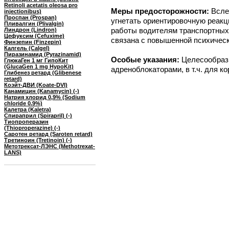
Retinoli acetatis oleosa pro
Меры предосторожности:
Всле
injectionibus)
Проспан (Prospan)
угнетать ориентировочную реакц
Пливалгин (Plivalgin)
работы водителям транспортных
Линдрон (Lindron)
Цефуксим (Cefuxime)
связана с повышенной психическ
Финзепин (Finzepin)
Калгель (Calgel)
Пиразинамид (Pyrazinamid)
Особые указания:
Целесообразн
ГлюкаГен 1 мг ГипоКит
(GlucaGen 1 mg HypoKit)
адреноблокаторами, в т.ч. для к
Глибенез ретард (Glibenese
retard)
Коэйт-ДВИ (Koate-DVI)
Канамицин (Kanamycin) (-)
Натрия хлорид 0,9% (Sodium
chloride 0.9%)
Калетра (Kaletra)
Спираприл (Spirapril) (-)
Тиопроперазин
(Thioproperazine) (-)
Саротен ретард (Saroten retard)
Третиноин (Tretinoin) (-)
Метотрексат-ЛЭНС (Methotrexat-
LANS)