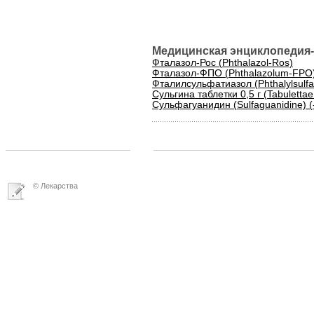
Медицинская энциклопедия-
Фталазол-Рос (Phthalazol-Ros)
Фталазол-ФПО (Phthalazolum-FPO
Фталилсульфатиазол (Phthalylsulfat
Сульгина таблетки 0,5 г (Tabulettae 
Сульфагуанидин (Sulfaguanidine) (
© Лекарства