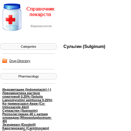
Фармакология
Сульгин (Sulginum)
Categories
Drug Directory
Pharmacology
Индометацин (Indometacin) (-)
Левомицетина раствор
спиртовой 0,25% (Solutio
Laevomycetini spirituosa 0,25%)
Ко-тримоксазол-Акри (Co-
trimoxazole-Akri)
Супрастин (Suprastin)
Реополиглюкин-40 с натрия
хлоридом (Rheopoluglucinum-
40)
Экзодерил (Exoderil)
Каротинокапс (Carotinocaps)