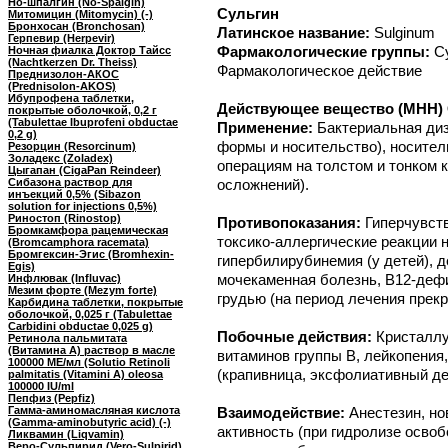
Но-шпалгин (No-Spalgin)
Сульгин
Митомицин (Mitomycin) (-)
Бронхосан (Bronchosan)
Латинское название:
Sulginum
Герпевир (Herpevir)
Фармакологические группы:
С
Ночная фиалка Доктор Тайсс
(Nachtkerzen Dr. Theiss)
Фармакологическое действие
Преднизолон-АКОС
(Prednisolon-AKOS)
Ибупрофена таблетки,
Действующее вещество (МНН) С
покрытые оболочкой, 0,2 г
(Tabulettae Ibuprofeni obductae
Применение:
Бактериальная диз
0,2 g)
формы и носительство), носител
Резорцин (Resorcinum)
Золадекс (Zoladex)
операциям на толстом и тонком 
Цыгапан (CigaPan Reindeer)
Сибазона раствор для
осложнений).
инъекций 0,5% (Sibazon
solution for injections 0,5%)
Риностоп (Rinostop)
Противопоказания:
Гиперчувств
Бромкамфора рацемическая
токсико-аллергические реакции 
(Bromcamphora racemata)
Бромгексин-Эгис (Bromhexin-
гипербилирубинемия (у детей), 
Egis)
мочекаменная болезнь, B12-деф
Инфлювак (Influvac)
Мезим форте (Mezym forte)
грудью (на период лечения прек
Карбидина таблетки, покрытые
оболочкой, 0,025 г (Tabulettae
Carbidini obductae 0,025 g)
Побочные действия:
Кристаллу
Ретинола пальмитата
(Витамина A) раствор в масле
витаминов группы B, лейкопения
100000 МЕ/мл (Solutio Retinoli
(крапивница, эксфолиативный дер
palmitatis (Vitamini A) oleosa
100000 IU/ml
Пепфиз (Pepfiz)
Гамма-аминомасляная кислота
Взаимодействие:
Анестезин, н
(Gamma-aminobutyric acid) (-)
активность (при гидролизе осв
Ликвамин (Liqvamin)
Веро-Сульпирид (Vero-Sulpirid)