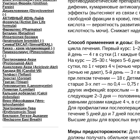
противодиабетические препарат
Унитиол-Ферейн (Unithiol-
дифенин, кумариновые антикоаг
Ferein)
Дицикловерин (Dicycloverine)
эффекты (вытесняют из связи с
(-)
свободной фракции в крови), ге
АКТИВНЫЙ ДЕНЬ Лайф
формула (Active Day Life
кислота — вероятность развития
formula)
Фарматекс (Pharmatex)
кислотность мочи). Снижает над
Бетадин (Betadine)
Ипратропия бромид
(Ipratropium bromide) (-)
Способ применения и дозы:
Вн
СимваГЕКСАЛ (SimvaHEXAL)
цикла лечения. Первый курс: 1–2-й
Кикко - крем увлажняющий (-)
Пимекролимус (Pimecrolimus)
й день — 4 г в сутки (1 г каждые 6
(-)
Протионамид-Акри
На курс — 25–30 г. Через 5–6 дне
(Protionamid-Akri)
сутки, по 1 г через 4 ч (ночью чер
Ацикловир-Акри (Aciclovir-Akri)
Кандид-В6 (Candid-V6)
(ночью не дают), 5-й день — 3 г 
Телфаст (Telfast)
при легком течении — 18 г. Детям:
Зорстат (Zorstat)
Триган (Trigan)
старше 3-х лет — по 0,4 — 0,75 г
Левомицетин (Laevomycetin)
других инфекций: взрослым — в п
Ломилан (Lomilan)
Кальция добезилат (Calcii
следующие 2–3 дня — половинные 
dobesilas)
Веро-Ифосфамид (Vero-
равными дозами каждые 4 ч, в сл
Iphosfamide)
Для профилактики послеоперацион
Эритромицин-Тева
(Erythromycin-Teva)
течение 5 дней до и 7 дней посл
Беклазон Легкое Дыхание
Высшие дозы для взрослых внутрь
(Beclazone Easi Breath)
Меры предосторожности:
Для 
должны получать обильное щелоч