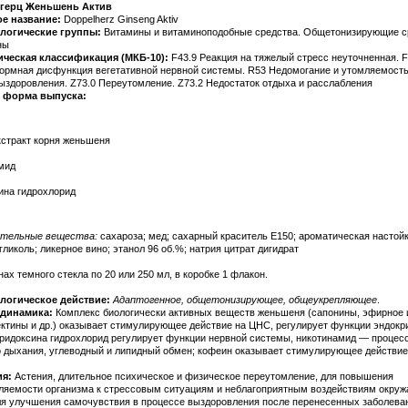
герц Женьшень Актив
ое название:
Doppelherz Ginseng Aktiv
логические группы:
Витамины и витаминоподобные средства. Общетонизирующие с
ны
ическая классификация (МКБ-10):
F43.9 Реакция на тяжелый стресс неуточненная. F
рмная дисфункция вегетативной нервной системы. R53 Недомогание и утомляемость
ыздоровления. Z73.0 Переутомление. Z73.2 Недостаток отдыха и расслабления
и форма выпуска:
кстракт корня женьшеня
мид
ина гидрохлорид
ательные вещества:
сахароза; мед; сахарный краситель E150; ароматическая настойк
ликоль; ликерное вино; этанол 96 об.%; натрия цитрат дигидрат
ах темного стекла по 20 или 250 мл, в коробке 1 флакон.
логическое действие:
Адаптогенное, общетонизирующее, общеукрепляющее
.
динамика:
Комплекс биологически активных веществ женьшеня (сапонины, эфирное 
ектины и др.) оказывает стимулирующее действие на ЦНС, регулирует функции эндок
иридоксина гидрохлорид регулирует функции нервной системы, никотинамид — процес
о дыхания, углеводный и липидный обмен; кофеин оказывает стимулирующее действие
ия:
Астения, длительное психическое и физическое переутомление, для повышения
ляемости организма к стрессовым ситуациям и неблагоприятным воздействиям окру
ля улучшения самочувствия в процессе выздоровления после перенесенных заболева