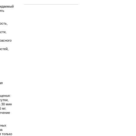
жидаемый
ить
ость,
сти,
расного
стей,
ая
щения:
сутки,
 30 мин
 мг.
ечение
тных
на
я только