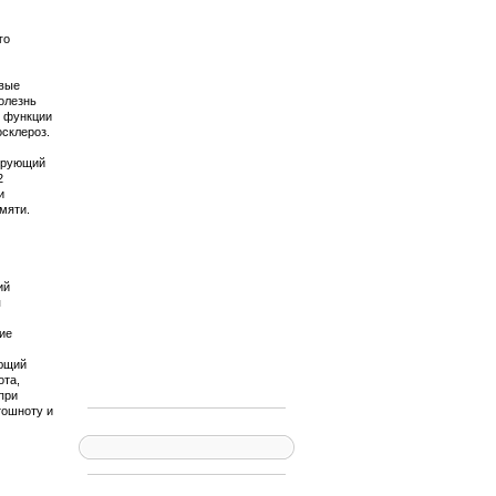
го
овые
олезнь
й функции
осклероз.
рирующий
2
и
мяти.
ий
я
ие
ующий
ота,
при
тошноту и