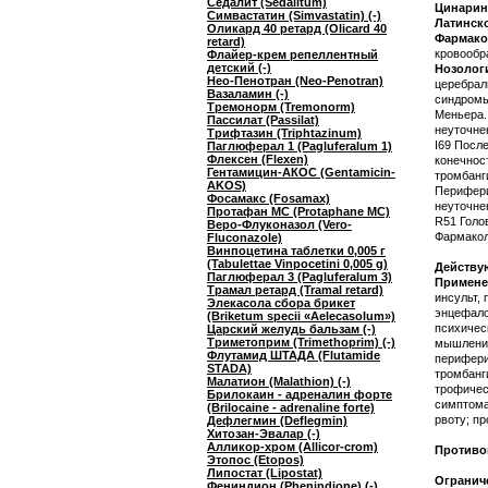
Седалит (Sedalitum)
Цинарин
Симвастатин (Simvastatin) (-)
Латинск
Оликард 40 ретард (Olicard 40
Фармако
retard)
кровооб
Флайер-крем репеллентный
детский (-)
Нозолог
Нео-Пенотран (Neo-Penotran)
церебрал
Вазаламин (-)
синдромы
Тремонорм (Tremonorm)
Меньера.
Пассилат (Passilat)
неуточне
Трифтазин (Triphtazinum)
I69 Посл
Паглюферал 1 (Pagluferalum 1)
Флексен (Flexen)
конечнос
Гентамицин-АКОС (Gentamicin-
тромбанги
AKOS)
Перифери
Фосамакс (Fosamax)
неуточне
Протафан МС (Protaphane MC)
R51 Голо
Веро-Флуконазол (Vero-
Фармакол
Fluconazole)
Винпоцетина таблетки 0,005 г
(Tabulettae Vinpocetini 0,005 g)
Действую
Паглюферал 3 (Pagluferalum 3)
Примене
Трамал ретард (Tramal retard)
инсульт,
Элекасола сбора брикет
энцефало
(Briketum specii «Aelecasolum»)
психичес
Царский желудь бальзам (-)
Триметоприм (Trimethoprim) (-)
мышления
Флутамид ШТАДА (Flutamide
перифери
STADA)
тромбанг
Малатион (Malathion) (-)
трофичес
Брилокаин - адреналин форте
симптома
(Brilocaine - adrenaline forte)
рвоту; п
Дефлегмин (Deflegmin)
Хитозан-Эвалар (-)
Алликор-хром (Allicor-crom)
Противо
Этопос (Etopos)
Липостат (Lipostat)
Огранич
Фениндион (Phenindione) (-)