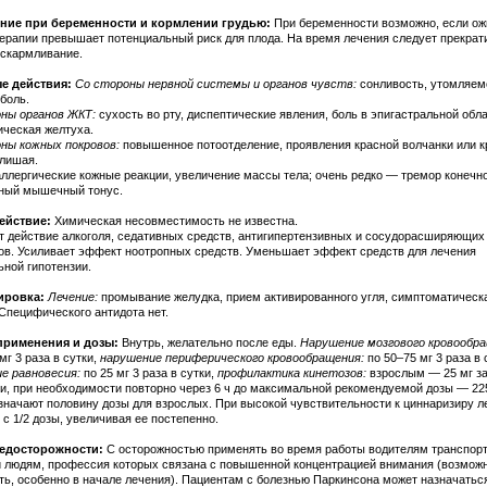
ние при беременности и кормлении грудью:
При беременности возможно, если о
ерапии превышает потенциальный риск для плода. На время лечения следует прекрат
вскармливание.
е действия:
Со стороны нервной системы и органов чувств:
сонливость, утомляем
боль.
ны органов ЖКТ:
сухость во рту, диспептические явления, боль в эпигастральной обла
ическая желтуха.
ны кожных покровов:
повышенное потоотделение, проявления красной волчанки или к
 лишая.
ллергические кожные реакции, увеличение массы тела; очень редко — тремор конечно
ный мышечный тонус.
ействие:
Химическая несовместимость не известна.
т действие алкоголя, седативных средств, антигипертензивных и сосудорасширяющих
ов. Усиливает эффект ноотропных средств. Уменьшает эффект средств для лечения
ьной гипотензии.
ировка:
Лечение:
промывание желудка, прием активированного угля, симптоматическ
 Специфического антидота нет.
применения и дозы:
Внутрь, желательно после еды.
Нарушение мозгового кровообра
мг 3 раза в сутки,
нарушение периферического кровообращения:
по 50–75 мг 3 раза в 
е равновесия:
по 25 мг 3 раза в сутки,
профилактика кинетозов:
взрослым — 25 мг за
ки, при необходимости повторно через 6 ч до максимальной рекомендуемой дозы — 225
значают половину дозы для взрослых. При высокой чувствительности к циннаризиру л
с 1/2 дозы, увеличивая ее постепенно.
едосторожности:
С осторожностью применять во время работы водителям транспор
и людям, профессия которых связана с повышенной концентрацией внимания (возмож
ть, особенно в начале лечения). Пациентам с болезнью Паркинсона может назначатьс