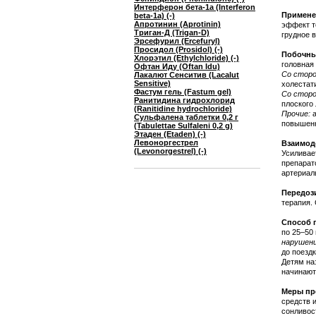
Интерферон бета-1a (Interferon
Примене
beta-1a) (-)
Апротинин (Aprotinin)
эффект т
Триган-Д (Trigan-D)
грудное 
Эрсефурил (Ercefuryl)
Просидол (Prosidol) (-)
Побочны
Хлорэтил (Ethylchloride) (-)
головная 
Офтан Иду (Oftan Idu)
Со сторо
Лакалют Сенситив (Lacalut
Sensitive)
холестат
Фастум гель (Fastum gel)
Со сторо
Ранитидина гидрохлорид
плоского
(Ranitidine hydrochloride)
Прочие:
а
Сульфалена таблетки 0,2 г
повышен
(Tabulettae Sulfaleni 0,2 g)
Этаден (Etaden) (-)
Левоноргестрел
Взаимод
(Levonorgestrel) (-)
Усиливае
препарат
артериал
Передоз
терапия.
Способ 
по 25–50 
нарушени
до поезд
Детям на
начинают 
Меры пр
средств 
сонливос