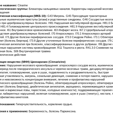
ое название:
Cinarine
логические группы:
Блокаторы кальциевых каналов. Корректоры нарушений мозгово
ращения
ическая классификация (МКБ-10):
G43 Мигрень. G45 Преходящие транзиторные
ьные ишемические приступы [атаки] и родственные синдромы. G46 Сосудистые мозг
 при цереброваскулярных болезнях. H81 Нарушения вестибулярной функции. H81.0 Б
 H81.4 Головокружение центрального происхождения. H81.9 Нарушение вестибулярно
нное. I61 Внутримозговое кровоизлияние. I63 Инфаркт мозга. I67.2 Церебральный атер
едствия цереброваскулярных болезней. I70 Атеросклероз. I70.2 Атеросклероз артерий
тей. I73 Другие болезни периферических сосудов. I73.0 Синдром Рейно. I73.1 Облите
ит [болезнь Бюргера]. I73.8 Другие уточненные болезни периферических сосудов. I79.
ческая ангиопатия при болезнях, классифицированных в других рубриках. I99 Другие 
нные нарушения системы кровообращения. R11 Тошнота и рвота. R41.3.0 Снижение па
вная боль. S06 Внутричерепная травма
огическое действие
щее вещество (МНН) Циннаризин (Cinnarizine)
ние:
Нарушения мозгового кровообращения: атеросклероз сосудов мозга, ишемическ
 период после геморрагического инсульта и черепно-мозговых травм, дисциркуляторна
патия; головокружение, шум в ушах, подавленность и раздражительность, быстрая
кая утомляемость, мигрень, сенильная деменция, снижение и потеря памяти, нарушен
 и невозможность концентрации внимания; лечение и профилактика нарушений
ческого кровообращения (болезнь Рейно, облитерирующий атеросклероз, облитерир
иит (болезнь Бюргера), диабетическая ангиопатия, акроцианоз, перемежающаяся хром
кие и варикозные язвы, парестезии, холодные конечности); поддерживающая терапия 
х лабиринтных нарушений, включая головокружение, шум в ушах (тинитус), нистагм, 
рофилактика кинетозов.
показания:
Гиперчувствительность, кормление грудью.
ения к применению:
Беременность, болезнь Паркинсона.