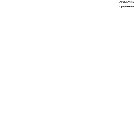
если ожи
применен