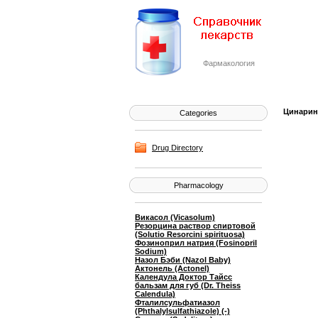
Фармакология
Цинарин 
Categories
Drug Directory
Pharmacology
Викасол (Vicasolum)
Резорцина раствор спиртовой
(Solutio Resorcini spirituosa)
Фозиноприл натрия (Fosinopril
Sodium)
Назол Бэби (Nazol Baby)
Актонель (Actonel)
Календула Доктор Тайсс
бальзам для губ (Dr. Theiss
Calendula)
Фталилсульфатиазол
(Phthalylsulfathiazole) (-)