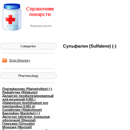
Фармакология
Сульфален (Sulfalene) (-)
Categories
Drug Directory
Pharmacology
Платифиллин (Platyphylline) (-)
Рифабутин (Rifabutin)
Даларгин лиофилизированный
для инъекций 0,001 г
(Dalarginum liophilisatum pro
injectionibus 0,001 g)
Силаболин (Silabolinum)
Баклофен (Baclofen) (-)
Дигестал таблетки, покрытые
оболочкой (Digestal)
Гликодин (Glycodin)
Монизид (Monisid)