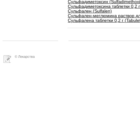
Сульфадиметоксин (Sulfadimethox
Сульфадиметоксина таблетки 0,2 г (
Сульфален (Sulfalen)
Сульфален-меглюмина раствор для ин
Сульфалена таблетки 0,2 г (Tabulett
© Лекарства