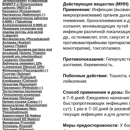
Энтеросорбент углеродный
Действующее вещество (МНН) С
ВНИИТУ-2 (Enterosorbent
carbonic VNIITU-2)
Применение:
Инфекции (вызван
Кропанол (Kropanolum)
микроорганизмами) органов дыха
Налтрексон (Naltrexone) (-)
Ацетомепрегенола таблетки
пневмония, бронхопневмония и д
0,0005 г (Tabulettae
Acetomepraegenoli 0,0005 g)
холангит, мочевыводящих путей —
Лидаприм суспензия для
инфекции различной локализаци
приема внутрь для детей
(Lidaprim)
др., остеомиелит, отит, синусит 
Фосфалюгель (Phosphalugel)
противомалярийными препаратам
Аспирин (Aspirin)
Традол (Tradol)
монотерапии), токсоплазмоз.
Тиамина бромида раствор для
инъекций (Solutio Thiamini
bromidi pro injectionibus)
Противопоказания:
Гиперчувст
Сновител (Snovitel)
Дибунола линимент 10%
азотемия, беременность.
(Linimentum Dibunoli 10%)
Флуконазол (Fluconazole) (-)
Солутан (Solutan)
Побочные действия:
Тошнота, 
Проходол (Prohodol)
лейкопения.
Клофранил (Clofranil)
Нооцетам (Noocetam)
Пирлиндол (Pirlindole) (-)
Тестостерона пропионат
Способ применения и дозы:
Вн
(Testosteroni propionas)
в 7–8 дней. Ежедневно назначаю
Диклоран (Dicloran)
Натрия хлорид-Синко (-)
быстропротекающих инфекциях (в 
Бронхолитин (Broncholytin)
сут); 1 раз в 7–10 дней (в разов
Нео-Теофедрин (Neo-
Theophedrinum)
текущих инфекциях и для длител
Аминостерил КЕ Нефро
(Aminosteril KE Nephro)
Фромилид (Fromilid)
Меры предосторожности:
У бо
Эспераль (Esperal)
Эдронакс (Edronax)