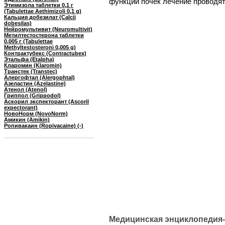
функции почек лечение проводят
Этимизола таблетки 0,1 г
(Tabulettae Aethimizoli 0,1 g)
Кальция добезилат (Calcii
dobesilas)
Нейромультивит (Neuromultivit)
Метилтестостерона таблетки
0,005 г (Tabulettae
Methyltestosteroni 0,005 g)
Контрактубекс (Contractubex)
Этальфа (Etalpha)
Кларомин (Klaromin)
Транстек (Transtec)
Алергофтал (Alergophtal)
Азеластин (Azelastine)
Атенол (Atenol)
Гриппол (Grippodol)
Аскорил экспекторант (Ascoril
expectorant)
НовоНорм (NovoNorm)
Амикин (Amikin)
Ропивакаин (Ropivacaine) (-)
Медицинская энциклопедия-