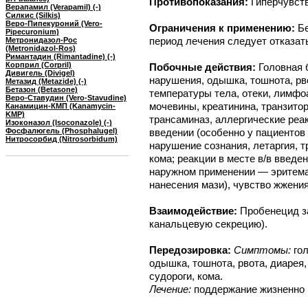
Противопоказания:
Гиперчувст
Верапамил (Verapamil) (-)
Силкис (Silkis)
Веро-Пипекуроний (Vero-
Ограничения к применению:
Б
Pipecuronium)
период лечения следует отказать
Метронидазол-Рос
(Metronidazol-Ros)
Римантадин (Rimantadine) (-)
Корприл (Corpril)
Побочные действия:
Головная 
Дивигель (Divigel)
нарушения, одышка, тошнота, рв
Метазид (Metazide) (-)
Бетазон (Betasone)
температуры тела, отеки, лимфо
Веро-Ставудин (Vero-Stavudine)
мочевины, креатинина, транзито
Канамицин-КМП (Kanamycin-
KMP)
трансаминаз, аллергические реак
Изоконазол (Isoconazole) (-)
Фосфалюгель (Phosphalugel)
введении (особенно у пациентов
Нитросорбид (Nitrosorbidum)
нарушение сознания, летаргия, т
кома; реакции в месте в/в введ
наружном применении — эритема
нанесения мази), чувство жжения,
Взаимодействие:
Пробенецид з
канальцевую секрецию).
Передозировка:
Симптомы:
гол
одышка, тошнота, рвота, диарея,
судороги, кома.
Лечение:
поддержание жизненно 