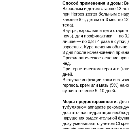
Способ применения и дозы:
Вн
Взрослым и детям старше 12 лет —
при Herpes zoster больным с на
каждые 8 ч; детям от 3 мес до 12
тела).
Внутрь, взрослые и дети старше 2
ночь), для профилактики — по 0,
лишае — по 0,8 г 4 раза в сутки
взрослых. Курс лечения обычно
3 дня после исчезновения призн
Профилактическое лечение при п
нед.
При герпетическом кератите (гла
дней.
В случае инфекции кожи и слизи
герпеса, крем или мазь (5%) нан
сутки в течение 5–10 дней.
Меры предосторожности:
Для 
тубулярном аппарате рекоменду
достаточная гидратация необход
нарушения выделительной функц
дозу уменьшают с учетом Cl кре
при в/в введении пациентам с п