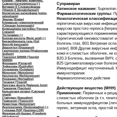
Корфф - лифтинг комплекс.
Суправиран
Сыворотка+компрессы (-)
Витамин E Словакофарма
Латинское название:
Supraviran
(Vitamin E Slovakofarma®)
Фармакологические группы:
П
Бромгексин-ратиофарм (exine-
ratiopharm)
Нозологическая классификаци
Эвалар (Evalar)
Климаксан гомеопатический
герпетическая вирусная инфекци
(Climaxan homeopatic)
вирусом простого герпеса [herpe
Боярышника настойка (Tinctura
Crataegi)
характеризующиеся поражениями
Тесталамин (-)
Герпетический гингивостоматит и
Борная кислота (Boric acid) (-)
Бензилбензоата гель (Gel
болезнь глаз. B01 Ветряная оспа
Benzylii benzoatis)
Двасептол (Dvaseptol)
zoster]. B08 Другие вирусные и
Гиалуронат натрия (Hyaluronate
кожи и слизистых оболочек, не 
Sodium)
Трасилол 500000 (Trasylol
B20.3 Болезнь, вызванная ВИЧ, 
500000)
B25 Цитомегаловирусная болезнь
Флорацид (Floracyd)
Эуфиллин (Euphyllin)
Иммунодефицит неуточненный. H
Октидипин (Octidipin)
иммунотерапия
Монолонг (Monolong)
Нихлоргин (Nichlorginum)
Фармакологическое действие
Норвадин (Norvadine)
Тисацид (Tisacid)
Налгезин форте (Nalgesin forte)
Действующее вещество (МНН) А
Тракриум (Tracrium)
Кальцигард ретард (Calcigard
Применение:
Первичные и реци
retard)
слизистых оболочек (в т.ч. гени
Ставудин (Stavudine)
Травокорт (Travocort)
больных иммунодефицитом (леч
Неместран (Nemestran)
Дезлоратадин (Desloratadine) (-)
герпес, ветряная оспа, простой г
Суприма-ЛОР (Suprima-LOR)
Фридерм рН-баланс (Freederm
pH-balance)