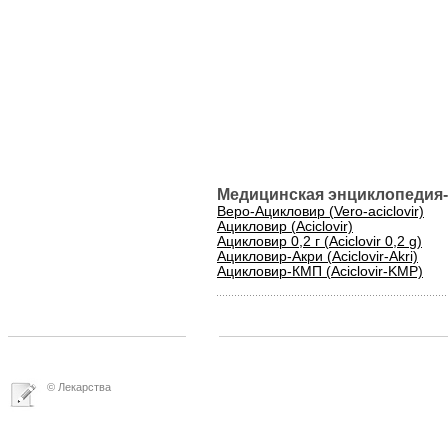
Медицинская энциклопедия-
Веро-Ацикловир (Vero-aciclovir)
Ацикловир (Aciclovir)
Ацикловир 0,2 г (Aciclovir 0,2 g)
Ацикловир-Акри (Aciclovir-Akri)
Ацикловир-КМП (Aciclovir-KMP)
© Лекарства