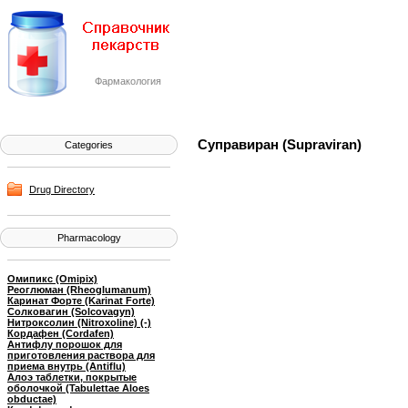
Фармакология
Суправиран (Supraviran)
Categories
Drug Directory
Pharmacology
Омипикс (Omipix)
Реоглюман (Rheoglumanum)
Каринат Форте (Karinat Forte)
Солковагин (Solcovagyn)
Нитроксолин (Nitroxoline) (-)
Кордафен (Cordafen)
Антифлу порошок для
приготовления раствора для
приема внутрь (Antiflu)
Алоэ таблетки, покрытые
оболочкой (Tabulettae Aloes
obductae)