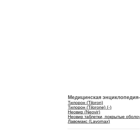
Медицинская энциклопедия-
Тилорон (Tiloron)
Тилорон (Tilorone) (-)
Неовир (Neovir)
Неовир таблетки, покрытые оболочк
Лавомакс (Lavomax)