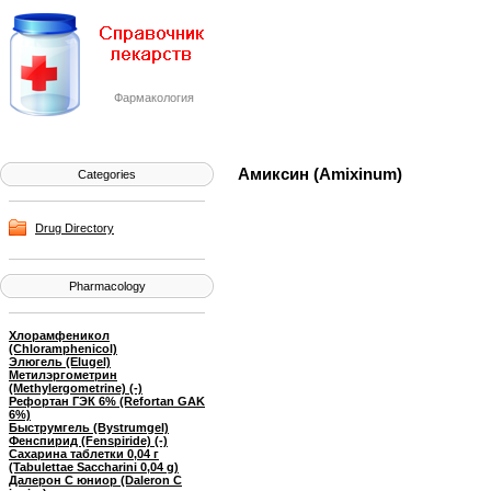
Фармакология
Амиксин (Amixinum)
Categories
Drug Directory
Pharmacology
Хлорамфеникол
(Chloramphenicol)
Элюгель (Elugel)
Метилэргометрин
(Methylergometrine) (-)
Рефортан ГЭК 6% (Refortan GAK
6%)
Быструмгель (Bystrumgel)
Фенспирид (Fenspiride) (-)
Сахарина таблетки 0,04 г
(Tabulettae Saccharini 0,04 g)
Далерон C юниор (Daleron C