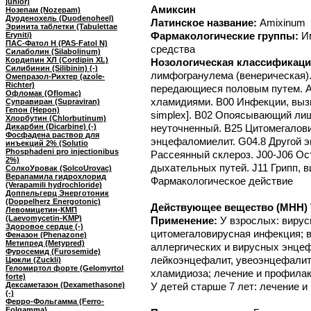
junior)
Амиксин
Нозепам (Nozepam)
Дуоденохель (Duodenoheel)
Латинское название:
Amixinum
Эринита таблетки (Tabulettae
Фармакологические группы:
И
Eryniti)
ПАС-Фатол Н (PAS-Fatol N)
средства
Силаболин (Silabolinum)
Кордипин XЛ (Cordipin XL)
Нозологическая классификаци
Силибинин (Silibinin) (-)
лимфогранулема (венерическая).
Омепразол-Рихтер (azole-
Richter)
передающиеся половым путем. A
Офломак (Oflomac)
хламидиями. B00 Инфекции, вызв
Суправиран (Supraviran)
Гепон (Hepon)
simplex]. B02 Опоясывающий лиша
Хлорбутин (Chlorbutinum)
Дикарбин (Dicarbine) (-)
неуточненный. B25 Цитомегалови
Фосфадена раствор для
энцефаломиелит. G04.8 Другой 
инъекций 2% (Solutio
Phosphadeni pro injectionibus
Рассеянный склероз. J00-J06 О
2%)
дыхательных путей. J11 Грипп, 
СолкоУровак (SolcoUrovac)
Верапамила гидрохлорид
Фармакологическое действие
(Verapamili hydrochloride)
Доппельгерц Энерготоник
(Doppelherz Energotonic)
Действующее вещество (МНН) Т
Левомицетин-КМП
(Laevomycetin-KMP)
Применение:
У взрослых: вирусн
Здоровое сердце (-)
цитомегаловирусная инфекция; в
Феназон (Phenazone)
Метипред (Metypred)
аллергических и вирусных энце
Фуросемид (Furosemide)
лейкоэнцефалит, увеоэнцефалит и
Цюкли (Zuckli)
Геломиртол форте (Gelomyrtol
хламидиоза; лечение и профилак
forte)
Дексаметазон (Dexamethasone)
У детей старше 7 лет: лечение 
(-)
Ферро-Фольгамма (Ferro-
Folgamma)