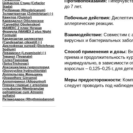
Противопоказания:
Гиперчувств
Цефаклор Стада (Cefaclor
до 7 лет.
Stada)
Русбрикар (Rhusbricarum)
Золмитриптан (Zolmitriptan) (-)
Побочные действия:
Диспептич
Квинтор (Quintor)
Карведилол Оболенское
аллергические реакции.
(Carvedilol Obolenskoe)
МАМЕКС 2 плюс Ночная
Формула (MAMEX 2 plus Night
Взаимодействие:
Совместим с 
Formula)
Кандесартан цилексетил
вирусных и бактериальных забо
(Candesartan cilexetil) (-)
Диклофенак натрий (Diclofenac
Sodium)
Способ применения и дозы:
Вн
Левамизол (Levamisole) (-)
Теванат (Tevanate)
приема и продолжительность ку
СолкоТриховак
индивидуально, в зависимости о
(SolcoTrichovac)
Доксициклина гидрохлорид
взрослых – 0,125–0,25 г, для дете
(Doxycycline hydrochloride)
Доппельгерц Женьшень
(Doppelherz Ginseng)
Меры предосторожности:
Комп
Аллопуринол (Allopurinol)
следует проводить под наблюде
Пленки глазные с атропина
сульфатом (Membranulae
ophtalmicae cum Atropini
sulfatis)
Ритмиодарон (Rhythmiodarone)