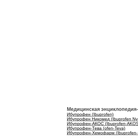
Медицинская энциклопедия-
Ибупрофен (Ibuprofen)
Ибупрофен Никомед (Ibuprofen N
Ибупрофен-АКОС (Ibuprofen-AKOS
Ибупрофен-Тева (ofen-Teva)
Ибупрофен-Хемофарм (Ibuprofen