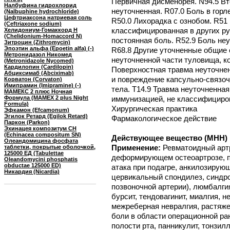
Первичная дисменорея. N94.5 Вт
Налбуфина гидрохлорид
неуточненная. R07.0 Боль в горл
(Nalbuphine hydrochloride)
Цефтриаксона натриевая соль
R50.0 Лихорадка с ознобом. R51 
(Ceftriaxone sodium)
классифицированная в других ру
Хелидониум-Гомаккорд Н
(Chelidonium-Homaccord N)
постоянная боль. R52.9 Боль не
Зитроцин (Zithromycin)
Эпоэтин альфа (Epoetin alfa) (-)
R68.8 Другие уточненные общие 
Метронидазол Никомед
неуточненной части туловища, ко
(Metronidazole Nycomed)
Кардилопин (Cardilopin)
Поверхностная травма неуточнен
Абциксимаб (Abciximab)
и повреждение капсульно-связоч
Корватон (Corvaton)
Имипрамин (Imipramine) (-)
тела. T14.9 Травма неуточненная
МАМЕКС 2 плюс Ночная
Формула (MAMEX 2 plus Night
иммунизацией, не классифициров
Formula)
Хирургическая практика
Эфкамон (Efcamonum)
Эгилок Ретард (Egilok Retard)
Фармакологическое действие
Паркон (Parkon)
Эхинацея композитум СН
(Echinacea compositum SN)
Действующее вещество (МНН) 
Олеандомицина фосфата
Применение:
Ревматоидный артр
таблетки, покрытые оболочкой,
125000 ЕД (Tabulettae
деформирующем остеоартрозе, пс
Oleandomycini phosphatis
obductae 125000 ED)
атака при подагре, анкилозирую
Никардия (Nicardia)
цервикальный спондилез, синдр
позвоночной артерии), люмбалги
бурсит, тендовагинит, миалгия, 
межреберная невралгия, растяже
боли в области операционной ран
полости рта, панникулит, тонзилли