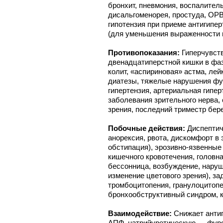
бронхит, пневмония, воспалител
дисальгоменорея, простуда, ОР
гипотензия при приеме антигипе
(для уменьшения выраженности 
Противопоказания:
Гиперчувст
двенадцатиперстной кишки в фа
колит, «аспириновая» астма, лей
диатезы, тяжелые нарушения фун
гипертензия, артериальная гипер
заболевания зрительного нерва,
зрения, последний триместр бер
Побочные действия:
Диспептич
анорексия, рвота, дискомфорт в 
обстипация), эрозивно-язвенные
кишечного кровотечения, головна
бессонница, возбуждение, наруш
изменение цветового зрения), за
тромбоцитопения, гранулоцитопе
бронхообструктивный синдром, 
Взаимодействие:
Снижает анти
АПФ, натрийуретическую — фуро