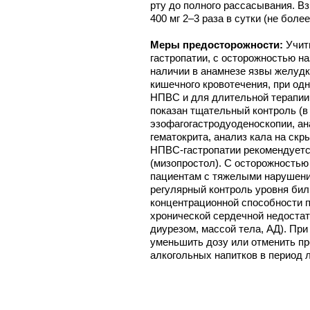
рту до полного рассасывания. В
400 мг 2–3 раза в сутки (не более 
Меры предосторожности:
Учит
гастропатии, с осторожностью н
наличии в анамнезе язвы желудк
кишечного кровотечения, при од
НПВС и для длительной терапии.
показан тщательный контроль (в 
эзофагогастродуоденоскопии, ан
гематокрита, анализ кала на скр
НПВС-гастропатии рекомендуетс
(мизопростол). С осторожностью 
пациентам с тяжелыми нарушени
регулярный контроль уровня бил
концентрационной способности п
хронической сердечной недоста
диурезом, массой тела, АД). Пр
уменьшить дозу или отменить пр
алкогольных напитков в период 