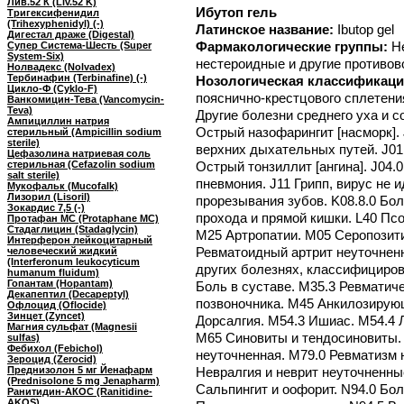
Лив.52 К (Liv.52 K)
Ибутоп гель
Тригексифенидил
(Trihexyphenidyl) (-)
Латинское название:
Ibutop gel
Дигестал драже (Digestal)
Фармакологические группы:
Н
Супер Система-Шесть (Super
System-Six)
нестероидные и другие противо
Нолвадекс (Nolvadex)
Тербинафин (Terbinafine) (-)
Нозологическая классификаци
Цикло-Ф (Cyklo-F)
пояснично-крестцового сплетени
Ванкомицин-Тева (Vancomycin-
Teva)
Другие болезни среднего уха и с
Ампициллин натрия
Острый назофарингит [насморк].
стерильный (Ampicillin sodium
sterile)
верхних дыхательных путей. J01
Цефазолина натриевая соль
стерильная (Cefazolin sodium
Острый тонзиллит [ангина]. J04.0
salt sterile)
пневмония. J11 Грипп, вирус не
Мукофальк (Mucofalk)
Лизорил (Lisoril)
прорезывания зубов. K08.8.0 Бол
Зокардис 7,5 (-)
прохода и прямой кишки. L40 Псо
Протафан МС (Protaphane MC)
Стадаглицин (Stadaglycin)
M25 Артропатии. M05 Серопозит
Интерферон лейкоцитарный
Ревматоидный артрит неуточнен
человеческий жидкий
(Interferonum leukocyticum
других болезнях, классифициров
humanum fluidum)
Гопантам (Hopantam)
Боль в суставе. M35.3 Ревматич
Декапептил (Decapeptyl)
позвоночника. M45 Анкилозирую
Офлоцид (Oflocide)
Зинцет (Zyncet)
Дорсалгия. M54.3 Ишиас. M54.4 
Магния сульфат (Magnesii
M65 Синовиты и тендосиновиты. 
sulfas)
Фебихол (Febichol)
неуточненная. M79.0 Ревматизм 
Зероцид (Zerocid)
Преднизолон 5 мг Йенафарм
Невралгия и неврит неуточненны
(Prednisolone 5 mg Jenapharm)
Сальпингит и оофорит. N94.0 Бол
Ранитидин-АКОС (Ranitidine-
AKOS)