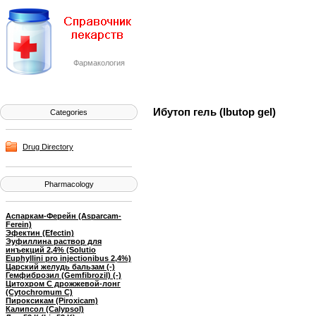
Фармакология
Ибутоп гель (Ibutop gel)
Categories
Drug Directory
Pharmacology
Аспаркам-Ферейн (Asparcam-
Ferein)
Эфектин (Efectin)
Эуфиллина раствор для
инъекций 2,4% (Solutio
Euphyllini pro injectionibus 2,4%)
Царский желудь бальзам (-)
Гемфиброзил (Gemfibrozil) (-)
Цитохром C дрожжевой-лонг
(Cytochromum C)
Пироксикам (Piroxicam)
Калипсол (Calypsol)