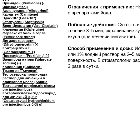
Примидон (Primidone) (-)
Ограничения к применению:
Н
Ифизол (Ifizol)
Аллопуринол (Allopurinol)
с препаратами йода.
Карнитен (Carnitene)
Эдас-107 (Edas-107)
Стоптуссин (Stoptussin)
Побочные действия:
Сухость и
Веро-Цисплатин (Vero-Cisplatin)
Клаллергин (Klallergine)
течение 3–5 мин, окрашивание з
Фервекс от боли в горле
вкуса (при лечении гингивитов).
(Fervex sore throat)
Дигидрокверцетин
(Dihydroquercetin) (-)
Способ применения и дозы:
Ис
Контрацептин Т
(Contraceptinum T)
или 1% водный раствор на 2–5 
Проксифеин (Proxifeine) (-)
Вальпроат натрия (Valproate
поверхность. В стоматологии рас
sodium) (-)
3 раза в сутки.
Колбиоцин (Colbiocin)
Травоген (Travogen)
Тестостерона пропионата
раствор для инъекций в
оливковом масле (Solutio
Testosteroni propionatis oleosa
pro injectionibus)
Кокарбоксилазы гидрохлорид
для инъекций 0,05 г
(Cocarboxylasi hydrochloridum
pro injectionibus 0,05 g)