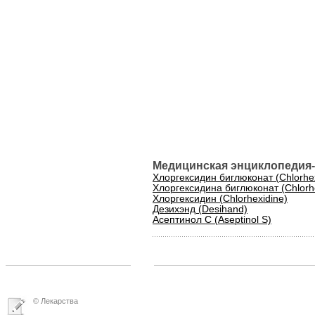
Медицинская энциклопедия-
Хлоргексидин биглюконат (Chlorhex
Хлоргексидина биглюконат (Chlorhe
Хлоргексидин (Chlorhexidine)
Дезихэнд (Desihand)
Асептинол С (Aseptinol S)
© Лекарства