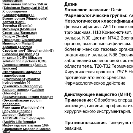
compositum)
Дезин
Этамзилата таблетки 250 мг
(Tabulettae Etamsylati 0,25 g)
Латинское название:
Desin
Хлоропирамин
Фармакологические группы:
А
(Chloropyramine) (-)
Винпотропил (Vinpotropile)
Нозологическая классификаци
Хартил (Hartil)
Эремфат (Eremfat)
формы сифилиса. A54 Гонококко
Мотилиум (Motilium)
трихомониаз. H10 Конъюнктивит. 
Стрептаза (Streptase)
Сердол (Serdol)
вульвы. N30 Цистит. N74.2 Восп
Глюкофаж (Glucophage)
органов, вызванные сифилисом.
Миниприл (Minipril)
Арвирон (Arviron)
болезни женских тазовых органо
Строфантин-Г (Strophanthin-G)
Сибазона раствор для
влагалища и вульвы. N86 Эрозия
инъекций 0,5% (Sibazon
заболеваний мочеполовой систем
solution for injections 0,5%)
Липоевая кислота (Acidum
области тела. T20-T32 Термичес
lipoicum)
Хирургическая практика. Z97.5 Н
Этилтиобензимидазола
гидробромид
противозачаточного средства
(Ethylthiobenzymidazol
Фармакологическое действие
hydrobromide) (-)
Декапептил (Decapeptyl)
Кальция хлорид (Calcium
chloride) (-)
Действующее вещество (МНН) Х
Дексаметазона натрия фосфат
Применение:
Обработка операци
(Dexamethasone sodium
phosphate)
инфекция, гингивит, профилакти
Ранитидин (Ranitidine) (-)
хирургического инструментария.
Церулан (Cerulan)
Далерон (Daleron)
АКТИВИН Лайф формула
(ActiVin Life formula)
Противопоказания:
Гиперчувст
Мафенида ацетата мазь 10%
реакции.
(Unguentum Maphenidi acetas
10%)