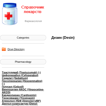
Фармакология
Дезин (Desin)
Categories
Drug Directory
Pharmacology
Трастузумаб (Trastuzumab) (-)
Цефоперабол (Cefoperabol)
Седалит (Sedalitum)
Гексопреналин (Hexoprenaline)
(-)
Гелусил (Gelusil)
Винпоцетин-АКОС (Vinpocetine-
AKOS)
Кардиопирин (Cardiopirin)
Троксевазин (Troxevasin)
Атенолол-УБФ (Atenolol-UBF)
Диетол-композитум (Dietol-