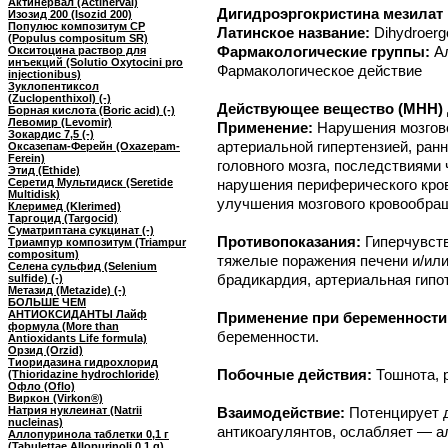
Актинервал (Actinerval)
Дигидроэргокристина мезилат
Изозид 200 (Isozid 200)
Популюс композитум СР
Латинское название:
Dihydroergo
(Populus compositum SR)
Фармакологические группы:
А
Окситоцина раствор для
инъекций (Solutio Oxytocini pro
Фармакологическое действие
injectionibus)
Зуклопентиксол
(Zuclopenthixol) (-)
Действующее вещество (МНН) Д
Борная кислота (Boric acid) (-)
Левомир (Levomir)
Применение:
Нарушения мозгов
Зокардис 7,5 (-)
артериальной гипертензией, ран
Оксазепам-Ферейн (Oxazepam-
Ferein)
головного мозга, последствиями 
Этид (Ethide)
Серетид Мультидиск (Seretide
нарушения периферического кров
Multidisk)
улучшения мозгового кровообращ
Клеримед (Klerimed)
Таргоцид (Targocid)
Суматриптана сукцинат (-)
Противопоказания:
Гиперчувст
Триампур композитум (Triampur
compositum)
тяжелые поражения печени и/или
Селена сульфид (Selenium
брадикардия, артериальная гипот
sulfide) (-)
Метазид (Metazide) (-)
БОЛЬШЕ ЧЕМ
АНТИОКСИДАНТЫ Лайф
Применение при беременности
формула (More than
беременности.
Antioxidants Life formula)
Орзид (Orzid)
Тиоридазина гидрохлорид
Побочные действия:
Тошнота, 
(Thioridazine hydrochloride)
Офло (Oflo)
Виркон (Virkon®)
Натрия нуклеинат (Natrii
Взаимодействие:
Потенцирует 
nucleinas)
антикоагулянтов, ослабляет — 
Аллопуринола таблетки 0,1 г
(Tabulettae Allopurinoli 0,1 g)