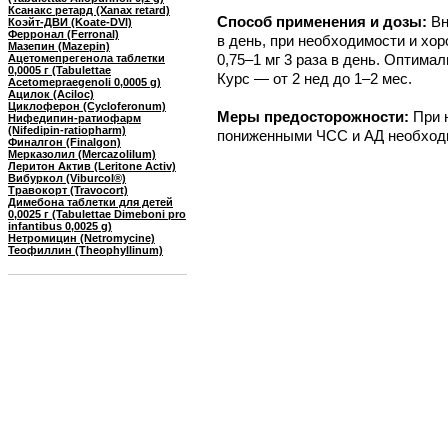
Ксанакс ретард (Xanax retard)
Способ применения и дозы:
Вн
Коэйт-ДВИ (Koate-DVI)
Ферронал (Ferronal)
в день, при необходимости и хо
Мазепин (Mazepin)
0,75–1 мг 3 раза в день. Оптим
Ацетомепрегенола таблетки
0,0005 г (Tabulettae
Курс — от 2 нед до 1–2 мес.
Acetomepraegenoli 0,0005 g)
Ацилок (Aciloc)
Циклоферон (Cycloferonum)
Меры предосторожности:
При 
Нифедипин-ратиофарм
(Nifedipin-ratiopharm)
пониженными ЧСС и АД необход
Финалгон (Finalgon)
Мерказолил (Mercazolilum)
Леритон Актив (Leritone Activ)
Вибуркол (Viburcol®)
Травокорт (Travocort)
Димебона таблетки для детей
0,0025 г (Tabulettae Dimeboni pro
infantibus 0,0025 g)
Нетромицин (Netromycine)
Теофиллин (Theophyllinum)