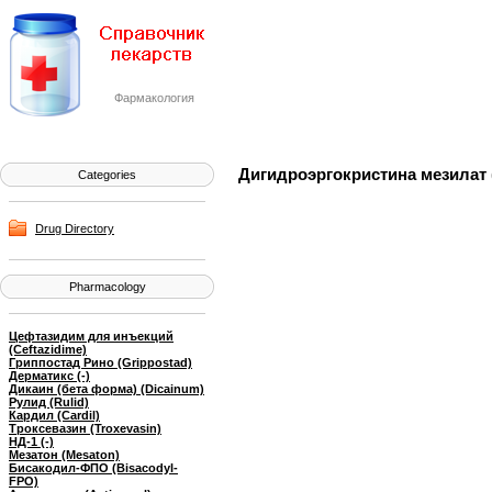
Фармакология
Дигидроэргокристина мезилат (D
Categories
Drug Directory
Pharmacology
Цефтазидим для инъекций
(Ceftazidime)
Гриппостад Рино (Grippostad)
Дерматикс (-)
Дикаин (бета форма) (Dicainum)
Рулид (Rulid)
Кардил (Cardil)
Троксевазин (Troxevasin)
НД-1 (-)
Мезатон (Mesaton)
Бисакодил-ФПО (Bisacodyl-
FPO)