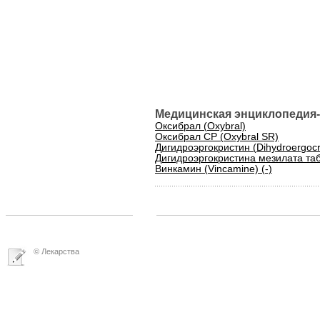
Медицинская энциклопедия-
Оксибрал (Oxybral)
Оксибрал СР (Oxybral SR)
Дигидроэргокристин (Dihydroergocris
Дигидроэргокристина мезилата табле
Винкамин (Vincamine) (-)
© Лекарства