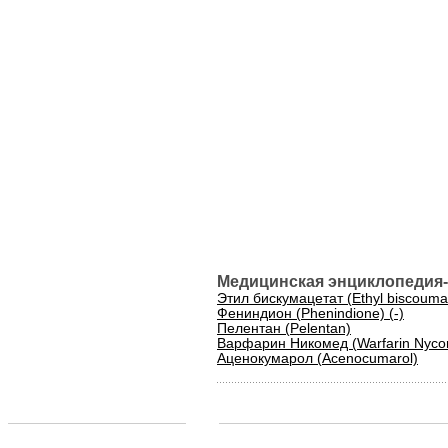
Медицинская энциклопедия-
Этил бискумацетат (Ethyl biscoumac
Фениндион (Phenindione) (-)
Пелентан (Pelentan)
Варфарин Никомед (Warfarin Nyc
Аценокумарол (Acenocumarol)