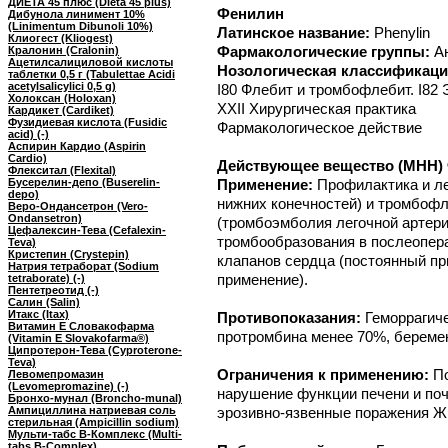
ДИЕТА 45 плюс (Dieta 45 plus)
Фенилин
Дибунола линимент 10%
(Linimentum Dibunoli 10%)
Латинское название:
Phenylin
Клиогест (Kliogest)
Фармакологические группы:
А
Кралонин (Cralonin)
Ацетилсалициловой кислоты
Нозологическая классификаци
таблетки 0,5 г (Tabulettae Acidi
acetylsalicylici 0,5 g)
I80 Флебит и тромбофлебит. I82
Холоксан (Holoxan)
XXII Хирургическая практика
Кардикет (Cardiket)
Фузидиевая кислота (Fusidic
Фармакологическое действие
acid) (-)
Аспирин Кардио (Aspirin
Cardio)
Действующее вещество (МНН) 
Флекситал (Flexital)
Бусерелин-депо (Buserelin-
Применение:
Профилактика и ле
depo)
нижних конечностей) и тромбоф
Веро-Ондансетрон (Vero-
Ondansetron)
(тромбоэмболия легочной артери
Цефалексин-Тева (Cefalexin-
тромбообразования в послеопер
Teva)
Кристепин (Crystepin)
клапанов сердца (постоянный пр
Натрия тетраборат (Sodium
применение).
tetraborate) (-)
Пентетреотид (-)
Салин (Salin)
Итакс (Itax)
Противопоказания:
Геморрагич
Витамин E Словакофарма
протромбина менее 70%, беременн
(Vitamin E Slovakofarma®)
Ципротерон-Тева (Cyproterone-
Teva)
Ограничения к применению:
П
Левомепромазин
(Levomepromazine) (-)
нарушение функции печени и поч
Бронхо-мунал (Broncho-munal)
Ампициллина натриевая соль
эрозивно-язвенные поражения ЖК
стерильная (Ampicillin sodium)
Мульти-табс B-Комплекс (Multi-
tabs B-Complex)