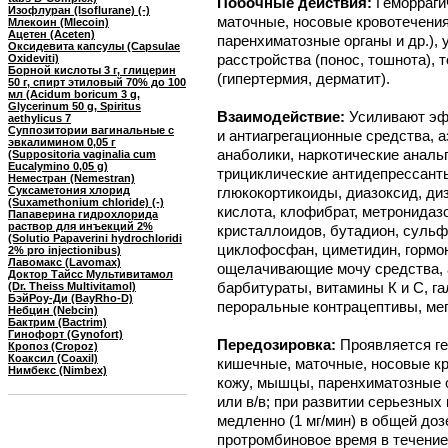
Побочные действия:
Геморраги
Изофлуран (Isoflurane) (-)
маточные, носовые кровотечения
Млекоин (Mlecoin)
Ацетен (Aceten)
паренхиматозные органы и др.), 
Оксидевита капсулы (Capsulae
расстройства (понос, тошнота), 
Oxideviti)
Борной кислоты 3 г, глицерин
(гипертермия, дерматит).
50 г, спирт этиловый 70% до 100
мл (Acidum boricum 3 g,
Glycerinum 50 g, Spiritus
Взаимодействие:
Усиливают эф
aethylicus 7
Суппозитории вагинальные с
и антиагрегационные средства, 
эвкалимином 0,05 г
анаболики, наркотические анальг
(Suppositoria vaginalia cum
Eucalymino 0,05 g)
трициклические антидепрессант
Неместран (Nemestran)
Суксаметония хлорид
глюкокортикоиды, диазоксид, ди
(Suxamethonium chloride) (-)
кислота, клофибрат, метронидаз
Папаверина гидрохлорида
раствор для инъекций 2%
кристаллоидов, бутадион, сульф
(Solutio Papaverini hydrochloridi
циклофосфан, циметидин, горм
2% pro injectionibus)
Лавомакс (Lavomax)
ощелачивающие мочу средства, а
Доктор Тайсс Мультивитамол
барбитураты, витамины К и С, га
(Dr. Theiss Multivitamol)
БэйРоу-Ди (BayRho-D)
пероральные контрацептивы, ме
Небцин (Nebcin)
Бактрим (Bactrim)
Гинофорт (Gynofort)
Передозировка:
Проявляется г
Кропоз (Cropoz)
Коаксил (Coaxil)
кишечные, маточные, носовые кр
Нимбекс (Nimbex)
кожу, мышцы, паренхиматозные о
или в/в; при развитии серьезных
медленно (1 мг/мин) в общей до
протромбиновое время в течение 