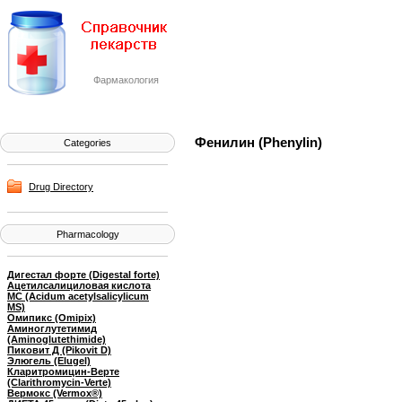
Фармакология
Фенилин (Phenylin)
Categories
Drug Directory
Pharmacology
Дигестал форте (Digestal forte)
Ацетилсалициловая кислота
МС (Acidum acetylsalicylicum
MS)
Омипикс (Omipix)
Аминоглутетимид
(Aminoglutethimide)
Пиковит Д (Pikovit D)
Элюгель (Elugel)
Кларитромицин-Верте
(Clarithromycin-Verte)
Вермокс (Vermox®)