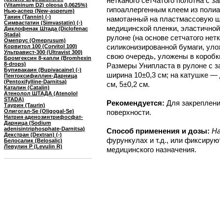
нетканого сетчатого полотна с 
(Vitaminum D2) oleosa 0,0625%)
гипоаллергенным клеем из полиа
Нью-аспер (New-asperum)
Танин (Tannin) (-)
намотанный на пластмассовую шп
Симвастатин (Simvastatin) (-)
медицинской пленки, эластичной
Диклофенак Штада (Diclofenac
Stada)
рулоне (на основе сетчатого нет
Омепрус (Omeprusum)
силиконизированной бумаги, улож
Корвитол 100 (Corvitol 100)
Ультравист-300 (Ultravist 300)
свою очередь, уложены в коробки
Бромгексин 8-капли (Bromhexin
8-drops)
Размеры Унипласта в рулоне с 
Бупивакаин (Bupivacaine) (-)
ширина 10±0,3 см; на катушке — 
Пентоксифиллин-Дарница
(Pentoxifylline-Darnitsa)
см, 5±0,2 см.
Каталин (Catalin)
Атенолол ШТАДА (Atenolol
STADA)
Рекомендуется:
Для закреплени
Таурин (Taurin)
Олигогал-Se (Oligogal-Se)
поверхности.
Натрия аденозинтрифосфат-
Дарница (Sodium
adenisintriphosphate-Darnitsa)
Способ применения и дозы:
На
Декстран (Dextran) (-)
фурункулах и т.д., или фиксирую
Белосалик (Belosalic)
Левулин Р (Levulin R)
медицинского назначения.