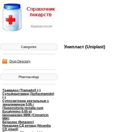
Фармакология
Унипласт (Uniplast)
Categories
Drug Directory
Pharmacology
Трамадол (Tramadol) (-)
Сульфацетамид (Sulfacetamide)
(-)
Суппозитории ректальные с
эвкалимином 0,05 г
(Suppositoria rectalia cum
Eucalymino 0,05 g)
Циннаризин-МИК (Cinnarizin
MIK)
Бетасерк (Betaserc)
Никардия СД ретард (Nicardia
CD retard)