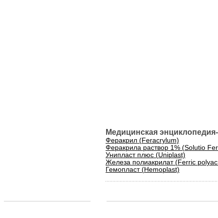
Медицинская энциклопедия-
Феракрил (Feracrylum)
Феракрила раствор 1% (Solutio Fer
Унипласт плюс (Uniplast)
Железа полиакрилат (Ferric polyacry
Гемопласт (Hemoplast)