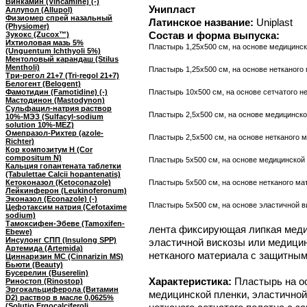
Винкамин (Vincamine) (-)
Унипласт
Аллупол (Allupol)
Физиомер спрей назальный
Латинское название:
Uniplast
(Physiomer)
Состав и форма выпуска:
Зукокс (Zucox™)
Ихтиоловая мазь 5%
Пластырь 1,25х500 см, на основе медицинск
(Unguentum Ichthyoli 5%)
Ментоловый карандаш (Stilus
Mentholi)
Пластырь 1,25х500 см, на основе нетканого
Три-регол 21+7 (Tri-regol 21+7)
Белогент (Belogent)
Фамотидин (Famotidine) (-)
Пластырь 10х500 см, на основе сетчатого н
Мастодинон (Mastodynon)
Сульфацил-натрия раствор
Пластырь 2,5х500 см, на основе медицинско
10%-МЭЗ (Sulfacyl-sodium
solution 10%-MEZ)
Омепразол-Рихтер (azole-
Пластырь 2,5х500 см, на основе нетканого 
Richter)
Кор композитум Н (Cor
compositum N)
Пластырь 5х500 см, на основе медицинской
Кальция гопантената таблетки
(Tabulettae Calcii hopantenatis)
Кетоконазол (Ketoconazole)
Пластырь 5х500 см, на основе нетканого ма
Лейкинферон (Leukinoferonum)
Эконазол (Econazole) (-)
Пластырь 5х500 см, на основе эластичной 
Цефотаксим натрия (Cefotaxime
sodium)
Тамоксифен-Эбеве (Tamoxifen-
лента фиксирующая липкая медиц
Ebewe)
Инсулонг СПП (Insulong SPP)
эластичной вискозы или медицин
Артемида (Artemida)
нетканого материала с защитным
Циннаризин МС (Cinnarizin MS)
Бьюти (Beauty)
Бусерелин (Buserelin)
Характеристика:
Пластырь на ос
Риностоп (Rinostop)
Эргокальциферола (Витамин
медицинской пленки, эластичной
D2) раствор в масле 0,0625%
(Solutio Ergocalciferoli