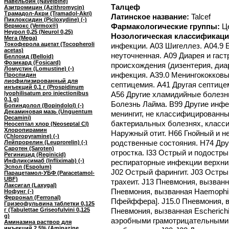
Навельбин (Navelbine)
Талцеф
Азитромицин (Azithromycin)
Трамадол-Акри (Tramadol-Akri)
Латинское название:
Talcef
Пиклоксидин (Picloxydine) (-)
Фармакологические группы:
Ц
Вермокс (Vermox®)
Неурол 0,25 (Neurol 0,25)
Нозологическая классификаци
Мега (Mega)
Токоферола ацетат (Tocopheroli
инфекции. A03 Шигеллез. A04.9
acetas)
неуточненная. A09 Диарея и гас
Беллоид (Belloid)
Фозикард (Fosicard)
происхождения (дизентерия, диа
Ломустин (Lomustine) (-)
инфекция. A39.0 Менингококковы
Проспидин
лиофилизированный для
септицемия. A41 Другая септице
инъекций 0,1 г (Prospidinum
lyophilisatum pro injectionibus
A56 Другие хламидийные болезн
0,1 g)
Болезнь Лайма. B99 Другие инф
Бопиндолол (Bopindolol) (-)
Декаминовая мазь (Unguentum
менингит, не классифицированны
Decamini)
бактериальных болезнях, класс
Неосептал хлор (Neoseptal Cl)
Хлоропирамин
Наружный отит. H66 Гнойный и н
(Chloropyramine) (-)
родственные состояния. H74 Дру
Лейпрорелин (Leuprorelin) (-)
Саротен (Saroten)
отростка. I33 Острый и подостры
Региницид (Reginicid)
Инфликсимаб (Infliximab) (-)
респираторные инфекции верхних
Эспол (Espolum)
J02 Острый фарингит. J03 Острый
Парацетамол-УБФ (Paracetamol-
UBF)
трахеит. J13 Пневмония, вызванн
Лаксигал (Laxygal)
Пневмония, вызванная Haemophilu
Нофунг (-)
Ферронал (Ferronal)
Пфейффера]. J15.0 Пневмония, вы
Гризеофульвина таблетки 0,125
г (Tabulettae Griseofulvini 0,125
Пневмония, вызванная Escherichi
g)
аэробными грамотрицательными 
Аминазина раствор для
инъекций 2,5% (Aminazine