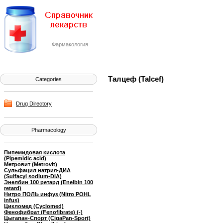
Фармакология
Талцеф (Talcef)
Categories
Drug Directory
Pharmacology
Пипемидовая кислота
(Pipemidic acid)
Метровит (Metrovit)
Сульфацил натрия-ДИА
(Sulfacyl sodium-DIA)
Энелбин 100 ретард (Enelbin 100
retard)
Нитро ПОЛЬ инфуз (Nitro POHL
infus)
Цикломед (Cyclomed)
Фенофибрат (Fenofibrate) (-)
Цыгапан-Спорт (CigaPan-Sport)