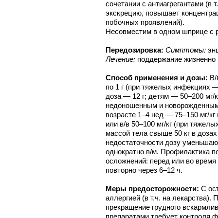
сочетании с антиагрегантами (в 
экскрецию, повышает концентрац
побочных проявлений).
Несовместим в одном шприце с 
Передозировка:
Симптомы:
эн
Лечение:
поддержание жизненно 
Способ применения и дозы:
В/
по 1 г (при тяжелых инфекциях —
доза — 12 г; детям — 50–200 мг/к
недоношенным и новорожденным до
возрасте 1–4 нед — 75–150 мг/кг 
или в/в 50–100 мг/кг (при тяжелы
массой тела свыше 50 кг в доза
недостаточности дозу уменьшают
однократно в/м. Профилактика 
осложнений: перед или во время 
повторно через 6–12 ч.
Меры предосторожности:
С ос
аллергией (в т.ч. на лекарства).
прекращение грудного вскармли
препаратами требует контроля ф