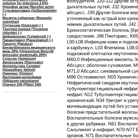
возбудителя. J20-J22 Другие ос
solution for injections 2,5%)
дыхательных путей. J32 Хрониче
Нурофен актив (Nurofen activ)
Сульфацетамид (Sulfacetamide)
абсцесс. J39 Другие болезни вер
(-)
уточненный как острый или хрон
Висмута субнитрат (Bismuthi
subnitras)
нижних дыхательных путей. J42 
Глутоксим (Glutoxim) (-)
Троспия хлорид (Trospium
Бронхоэктатическая болезнь [бро
chloride) (-)
средостения. J86 Пиоторакс. K65
Цефадроксил (Cefadroxil) (-)
Парацетамол (Paracetamol) (-)
L00-L08 Инфекции кожи и подкож
Панатус (Panatus)
и карбункул. L03 Флегмона. L08.
Бензилбензоата медицинского
мазь 20% (Unguentum Benzylii
подкожной клетчатки неуточнен
benzoatis medicinalis 20%)
Сульгин (Sulginum)
M60.0 Инфекционные миозиты. M
Дипросалик (Diprosalic)
Абсцесс оболочки сухожилия. M
Доппельгерц Селевит
(Doppelherz Selevit)
M71.0 Абсцесс синовиальной су
Омипикс (Omipix)
M86 Остеомиелит. N03 Хроничес
Дилтиазем-ратиофарм
(Diltiazem-ratiopharm)
Нефритический синдром неуточ
Плидол 100 (Plidol 100)
тубулоинтерстициальный нефрит
нефрит. N12 Тубулоинтерстициал
хронический. N34 Уретрит и уре
мочевыводящих путей без устан
болезни предстательной железы.
Воспалительные болезни мужски
в других рубриках. N61 Воспали
Сальпингит и оофорит. N70-N77
органов. N71 Воспалительные бо