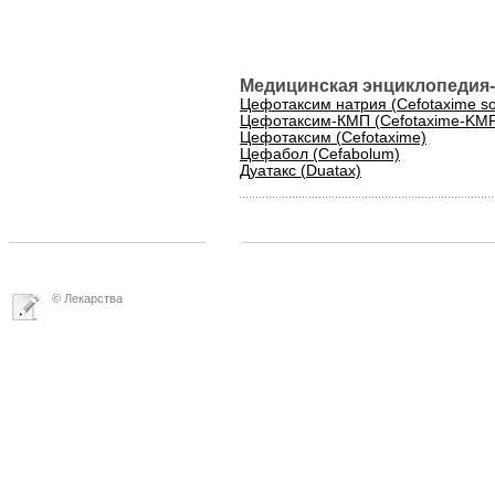
Медицинская энциклопедия-
Цефотаксим натрия (Cefotaxime s
Цефотаксим-КМП (Cefotaxime-KM
Цефотаксим (Cefotaxime)
Цефабол (Cefabolum)
Дуатакс (Duatax)
© Лекарства