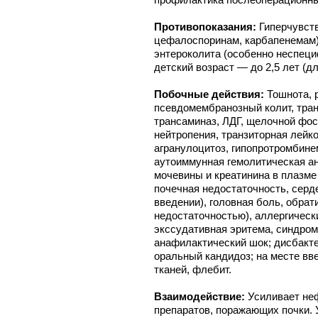
Противопоказания:
Гиперчувств
цефалоспоринам, карбапенемам),
энтероколита (особенно неспеци
детский возраст — до 2,5 лет (дл
Побочные действия:
Тошнота, 
псевдомембранозный колит, тра
трансаминаз, ЛДГ, щелочной фос
нейтропения, транзиторная лейк
агранулоцитоз, гипопротромбине
аутоиммунная гемолитическая а
мочевины и креатинина в плазме
почечная недостаточность, серд
введении), головная боль, обра
недостаточностью), аллергическ
экссудативная эритема, синдром
анафилактический шок; дисбакте
оральный кандидоз; на месте вв
тканей, флебит.
Взаимодействие:
Усиливает не
препаратов, поражающих почки. 