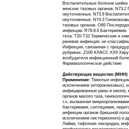
Воспалительные болезни шейки 
женских тазовых органов. N73.2
неуточненные. N73.9 Воспалител
неуточненные. N74.3 Гонококко
тазовых органов. O85 Послеродо
инфекции. R78.8.0 Бактериемия.
тела. T20-T32 Термические и хи
раневая инфекция, не классифиц
Инфекция, связанная с процедур
рубриках. Z100 КЛАСС XXII Хиру
возбудителя инфекционной боле
Фармакологическое действие
Действующее вещество (МНН) 
Применение:
Тяжелые инфекции
исключением энтерококковых), к
инфицированные раны и ожоги), 
органов малого таза, гинекологи
т.ч. вызванная микроорганизмам
бактериемия, септицемия, перит
инфекции органов брюшной полос
исключением листериозного) и д
Лайма, тифозная лихорадка, ин
профилактика послеоперационн