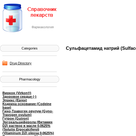
Фармакология
Сульфацетамид натрий (Sulfac
Categories
Drug Directory
Pharmacology
Виркон (Virkon®)
Здоровое сердце (-)
Эпрекс (Eprex)
Кодеина основание (Codeine
base)
Гино-Травоген овулум (Gyno-
Travogen ovulum)
Гутрон (Gutron)
Эргокальциферола (Витамин
D2) раствор в масле 0,0625%
(Solutio Ergocalciferoli
(Vitaminum D2) oleosa 0,0625%)