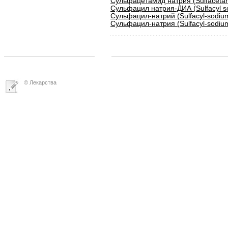
Сульфацетамид натрия (Sulfaceta
Сульфацил натрия-ДИА (Sulfacyl s
Сульфацил-натрий (Sulfacyl-sodiu
Сульфацил-натрия (Sulfacyl-sodiu
© Лекарства