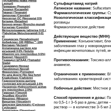
Пустырника трава (Herba
Сульфацетамид натрий
Leonuri)
Премарин (Premarin)
Латинское название:
Sulfacetam
Эскапел (Escapelle)
Фармакологические группы:
С
Теванат (Tevanate)
Ципродар (Ciprodar)
Нозологическая классификаци
Неосептал ОС (Neoseptal OS)
Бетадин (Betadine)
роговицы
Бронхо-мунал (Broncho-munal)
Фармакологическое действие
Когнитив (Cognitiv)
Метоклопрамида таблетки 0,01 г
(Tabulettae Metoclopramidi 0,01
Действующее вещество (МНН) 
g)
Сенадексин (Senadexinum)
Применение:
Конъюнктивит, бле
Арбифлекс-100 (RBflex™-100)
Вектавир (Vectavir)
заболевания глаз у новорожденн
Аллапинина раствор для
инфекции мочеполовых путей, и
инъекций 0,5% (Solutio
Allapinini pro injectionibus 0,5%)
Вазонит (Vasonit®)
Противопоказания:
Токсико-ал
Трамадол ШТАДА (Tramadol
Stada)
анамнезе.
Сандиммун-Неорал
(Sandimmun-Neoral)
Ферроплекс (Ferroplex)
Ограничения к применению:
В
Но-шпа форте (No-Spa forte)
Клафобрин (Clafobrin)
заболеваниях кроветворной сист
Гидрокортизона ацетата
суспензия для инъекций 2,5%
(Suspensio Hydrocortisoni acetas
Побочные действия:
Местное р
pro injectionibus 2,5%)
Тимонил (Timonil)
ЭнцеВир (EnceVir)
Способ применения и дозы:
Па
Мирапекс (Mirapex)
Винцетин (Vincetin®)
по 0,5–1 г 3–5 раз в день; детям 
Циклозон Циклокапс (Cycloson
раствор — в количестве 3–5 мл 2
Cyclocaps)
Дипептивен (Dipeptiven)