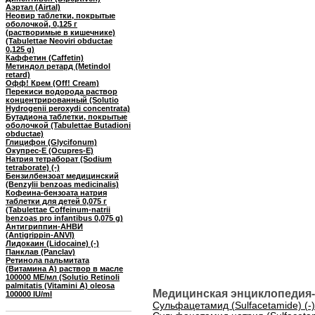
Аэртал (Airtal)
Неовир таблетки, покрытые
оболочкой, 0,125 г
(растворимые в кишечнике)
(Tabulettae Neoviri obductae
0,125 g)
Каффетин (Caffetin)
Метиндол ретард (Metindol
retard)
Офф! Крем (Off! Cream)
Перекиси водорода раствор
концентрированный (Solutio
Hydrogenii peroxydi concentrata)
Бутадиона таблетки, покрытые
оболочкой (Tabulettae Butadioni
obductae)
Глицифон (Glycifonum)
Окупрес-Е (Ocupres-E)
Натрия тетраборат (Sodium
tetraborate) (-)
Бензилбензоат медицинский
(Benzylii benzoas medicinalis)
Кофеина-бензоата натрия
таблетки для детей 0,075 г
(Tabulettae Coffeinum-natrii
benzoas pro infantibus 0,075 g)
Антигриппин-АНВИ
(Antigrippin-ANVI)
Лидокаин (Lidocaine) (-)
Панклав (Panclav)
Ретинола пальмитата
(Витамина A) раствор в масле
100000 МЕ/мл (Solutio Retinoli
palmitatis (Vitamini A) oleosa
Медицинская энциклопедия-
100000 IU/ml
Сульфацетамид (Sulfacetamide) (-)