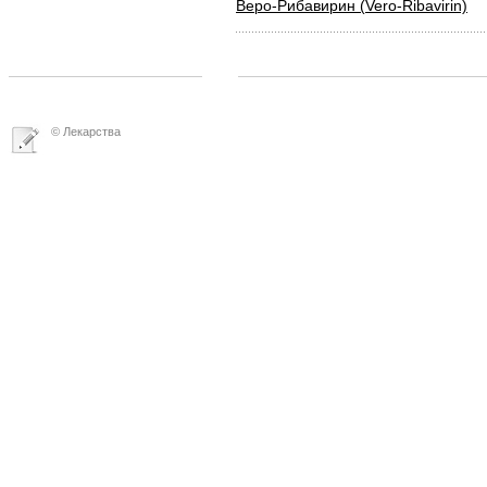
Веро-Рибавирин (Vero-Ribavirin)
© Лекарства