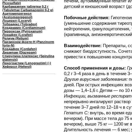
печени, аутоиммунный гепатит и
Picosulfate)
детский и юношеский возраст (до
Карбамазепин таблетки 0,2 г
(Tabulettae Carbamazepini 0,2 g)
Ацетомепрегенол
Побочные действия:
Гипотензи
(Acetomepregenol)
Лоцерил (Loceryl)
(уменьшение содержания тиреотр
Тобрадекс (Tobradex)
Кордиамин (Cordiaminum)
нейтропения, гранулоцитопения,
Пирроксан (Pyrroxanum)
(крапивница, ангионевротический
Лорафен (Lorafen)
Релиум (Relium)
Панзинорм форте-Н (Panzinorm
Взаимодействие:
Препараты, с
forte-N)
Кордафен (Cordafen)
снижают биодоступность. Сочет
Диазепам (Diazepam)
Спирулина платенсис (Spirulina
привести к повышению концентра
platensis)
Ленограстим (Lenograstim) (-)
Хеферол (Heferol)
Способ применения и дозы:
Гр
0,2 г 3–4 раза в день в течение 3
Другие вирусные заболевания:
по
дней. При острых инфекциях воз
дозы — 1,4–1,6 г. Детям — по 10 м
Инфекции, вызванные респират
непрерывно ингалируют раствор 
течение 3–7 дней по 12–18 ч в су
Гепатит C:
внутрь, во время еды
вечером). При массе тела до 75 кг
вечером), выше 75 кг — 1200 мг в
Длительность лечения — 6 мес; 