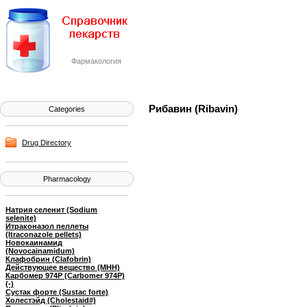
Фармакология
Рибавин (Ribavin)
Categories
Drug Directory
Pharmacology
Натрия селенит (Sodium
selenite)
Итраконазол пеллеты
(Itraconazole pellets)
Новокаинамид
(Novocainamidum)
Клафобрин (Clafobrin)
Действующее вещество (МНН)
Карбомер 974P (Carbomer 974P)
(-)
Сустак форте (Sustac forte)
Холестэйд (Cholestaid#)