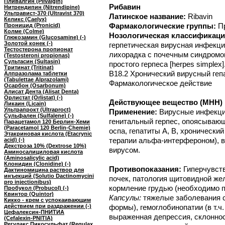
Пливалгин (Plivalgin)
Рибавин
Нитрендипин (Nitrendipine)
Ультравист-370 (Ultravist 370)
Латинское название:
Ribavin
Келикс (Caelyx)
Фармакологические группы:
П
Проницид (Pronicid)
Колме (Colme)
Нозологическая классификаци
Глюкозамин (Glucosamine) (-)
Золотой конек (-)
герпетическая вирусная инфекция
Тестостерона пропионат
лихорадка с почечным синдромо
(Testosteroni propionas)
Сультасин (Sultasin)
простого герпеса [herpes simplex
Тритинат (Tritinat)
B18.2 Хронический вирусный геп
Алпразолама таблетки
(Tabulettae Alprazolami)
Фармакологическое действие
Осарбон (Osarbonum)
Алисат Дента (Alisat Denta)
Орлистат (Orlistat) (-)
Действующее вещество (МНН) Р
Ликаин (Licain)
Ультрапрокт (Ultraproct)
Применение:
Вирусные инфекции
Сульфален (Sulfalene) (-)
генитальный герпес, опоясывающи
Парацетамол 120 Берлин-Хеми
(Paracetamol 120 Berlin-Chemie)
оспа, гепатиты A, B, хронически
Этакриновая кислота (Etacrynic
терапии альфа-интерфероном), 
acid) (-)
Декстроза 10% (Dextrose 10%)
вирусом.
Аминосалициловая кислота
(Aminosalicylic acid)
Клонидин (Clonidine) (-)
Противопоказания:
Гиперчувст
Дактиномицина раствор для
инъекций (Solutio Dactinomycini
почек, патология щитовидной жел
pro injectionibus)
кормление грудью (необходимо п
Пробукол (Probucol) (-)
Квинтор (Quintor)
Капсулы:
тяжелые заболевания с
Кикко - крем с успокаивающим
действием при раздражении (-)
формы), гемоглобинопатии (в т.ч
Цефалексин-ПНИТИА
выраженная депрессия, склонност
(Cefalexin-PNITIA)
Регулакс Пикосульфат (Regulax