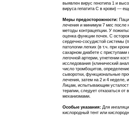
выявлен вирус генотипа 1 и высо
вируса гепатита С в крови) — ещ
Меры предосторожности:
Паци
лечения и минимум 7 мес после
методы контрацепции. У пожилы
оценка функции почек. С остор
сердечно-сосудистой системы (п
патологии легких (в т.ч. при хро
сахарном диабете с приступами
легочной артерии, угнетении кос
исследования (клинический анал
число тромбоцитов, определение
сыворотки, функциональные про
лечения, затем на 2 и 4 неделе,
Лицам, испытывающим усталость
терапии, следует отказаться от
механизмами.
Особые указания:
Для ингаляци
кислородный тент или кислородн