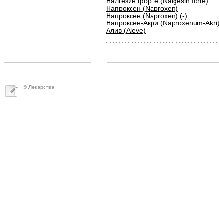
Налгезин форте (Nalgesin forte)
Напроксен (Naproxen)
Напроксен (Naproxen) (-)
Напроксен-Акри (Naproxenum-Akri
Алив (Aleve)
© Лекарства