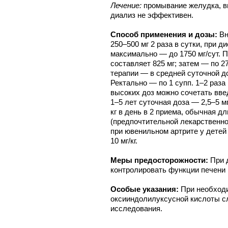
Лечение:
промывание желудка, вве
диализ не эффективен.
Способ применения и дозы:
Вн
250–500 мг 2 раза в сутки, при д
максимально — до 1750 мг/сут. 
составляет 825 мг; затем — по 
терапии — в средней суточной доз
Ректально — по 1 супп. 1–2 раза
высоких доз можно сочетать введ
1–5 лет суточная доза — 2,5–5 мг
кг в день в 2 приема, обычная д
(предпочтительной лекарственно
при ювенильном артрите у детей
10 мг/кг.
Меры предосторожности:
При 
контролировать функции печени 
Особые указания:
При необходи
оксииндолилуксусной кислоты сл
исследования.