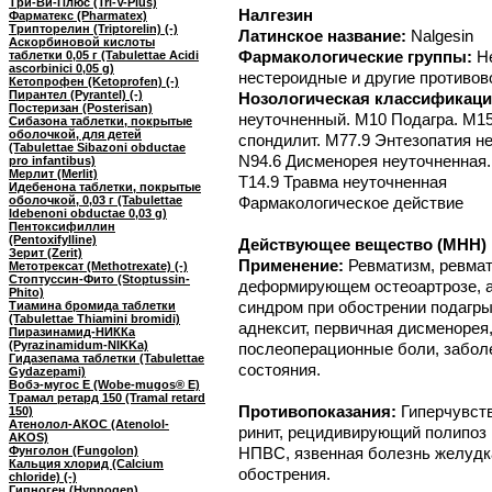
Три-Ви-Плюс (Tri-V-Plus)
Налгезин
Фарматекс (Pharmatex)
Трипторелин (Triptorelin) (-)
Латинское название:
Nalgesin
Аскорбиновой кислоты
Фармакологические группы:
Н
таблетки 0,05 г (Tabulettae Acidi
ascorbinici 0,05 g)
нестероидные и другие противо
Кетопрофен (Ketoprofen) (-)
Пирантел (Pyrantel) (-)
Нозологическая классификаци
Постеризан (Posterisan)
неуточненный. M10 Подагра. M1
Сибазона таблетки, покрытые
оболочкой, для детей
спондилит. M77.9 Энтезопатия н
(Tabulettae Sibazoni obductae
N94.6 Дисменорея неуточненная.
pro infantibus)
Мерлит (Merlit)
T14.9 Травма неуточненная
Идебенона таблетки, покрытые
оболочкой, 0,03 г (Tabulettae
Фармакологическое действие
Idebenoni obductae 0,03 g)
Пентоксифиллин
(Pentoxifylline)
Действующее вещество (МНН) 
Зерит (Zerit)
Применение:
Ревматизм, ревмат
Метотрексат (Methotrexate) (-)
Стоптуссин-Фито (Stoptussin-
деформирующем остеоартрозе, а
Phito)
синдром при обострении подагры,
Тиамина бромида таблетки
(Tabulettae Thiamini bromidi)
аднексит, первичная дисменорея
Пиразинамид-НИККа
(Pyrazinamidum-NIKKa)
послеоперационные боли, забол
Гидазепама таблетки (Tabulettae
состояния.
Gydazepami)
Вобэ-мугос Е (Wobe-mugos® E)
Трамал ретард 150 (Tramal retard
Противопоказания:
Гиперчувств
150)
Атенолол-АКОС (Atenolol-
ринит, рецидивирующий полипоз 
AKOS)
Фунголон (Fungolon)
НПВС, язвенная болезнь желудк
Кальция хлорид (Calcium
обострения.
chloride) (-)
Гипноген (Hypnogen)