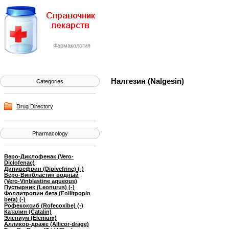
Фармакология
Налгезин (Nalgesin)
Categories
Drug Directory
Pharmacology
Веро-Диклофенак (Vero-
Diclofenac)
Дипивефрин (Dipivefrine) (-)
Веро-Винбластин водный
(Vero-Vinblastine aqueous)
Пустырник (Leonurus) (-)
Фоллитропин бета (Follitpopin
beta) (-)
Рофекоксиб (Rofecoxibe) (-)
Каталин (Catalin)
Элениум (Elenium)
Алликор-драже (Allicor-drage)