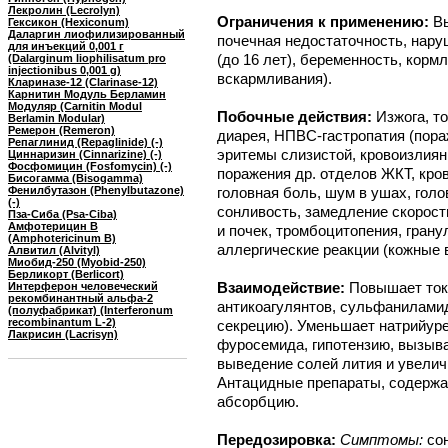
Лекролин (Lecrolyn)
Ограничения к применению:
В
Гексикон (Hexiconum)
Даларгин лиофилизированный
почечная недостаточность, нару
для инъекций 0,001 г
(до 16 лет), беременность, корм
(Dalarginum liophilisatum pro
injectionibus 0,001 g)
вскармливания).
Клариназе-12 (Clarinase-12)
Карнитин Модуль Берламин
Модуляр (Carnitin Modul
Побочные действия:
Изжога, т
Berlamin Modular)
Ремерон (Remeron)
диарея, НПВС-гастропатия (пора
Репаглинид (Repaglinide) (-)
эритемы слизистой, кровоизлияни
Циннаризин (Cinnarizine) (-)
Фосфомицин (Fosfomycin) (-)
поражения др. отделов ЖКТ, кро
Бисогамма (Bisogamma)
Фенилбутазон (Phenylbutazone)
головная боль, шум в ушах, голо
(-)
сонливость, замедление скорост
Пза-Сиба (Psa-Ciba)
Амфотерицин B
и почек, тромбоцитопения, грану
(Amphotericinum B)
аллергические реакции (кожные в
Алвитил (Alvityl)
Миобид-250 (Myobid-250)
Берликорт (Berlicort)
Взаимодействие:
Повышает ток
Интерферон человеческий
рекомбинантный альфа-2
антикоагулянтов, сульфаниламид
(полуфабрикат) (Interferonum
recombinantum L-2)
секрецию). Уменьшает натрийур
Лакрисин (Lacrisyn)
фуросемида, гипотензию, вызыв
выведение солей лития и увелич
Антацидные препараты, содержа
абсорбцию.
Передозировка:
Симптомы:
сон