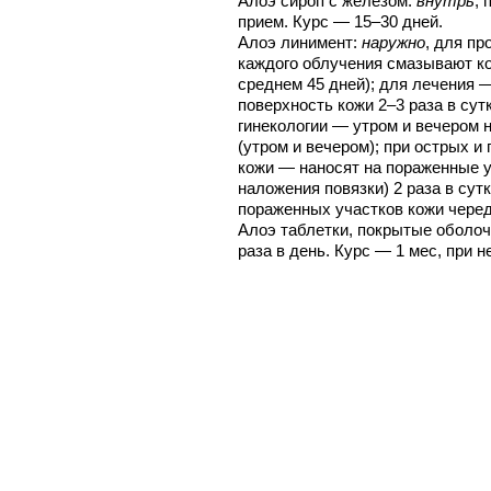
Алоэ сироп с железом:
внутрь
, 
прием. Курс — 15–30 дней.
Алоэ линимент:
наружно
, для п
каждого облучения смазывают ко
среднем 45 дней); для лечения 
поверхность кожи 2–3 раза в сут
гинекологии — утром и вечером н
(утром и вечером); при острых 
кожи — наносят на пораженные 
наложения повязки) 2 раза в сут
пораженных участков кожи чере
Алоэ таблетки, покрытые оболо
раза в день. Курс — 1 мес, при 