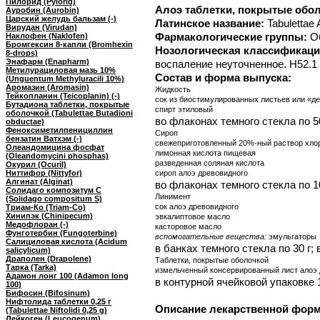
Пилорид (Pylorid)
Алоэ таблетки, покрытые обо
Ауробин (Aurobin)
Царский желудь бальзам (-)
Латинское название:
Tabulettae
Вирудан (Virudan)
Фармакологические группы:
О
Наклофен (Naklofen)
Бромгексин 8-капли (Bromhexin
Нозологическая классификаци
8-drops)
Энафарм (Enapharm)
воспаление неуточненное. H52.1
Метилурациловая мазь 10%
Состав и форма выпуска:
(Unguentum Methyluracili 10%)
Аромазин (Aromasin)
Жидкость
Тейкопланин (Teicoplanin) (-)
сок из биостимулированных листьев или «де
Бутадиона таблетки, покрытые
спирт этиловый
оболочкой (Tabulettae Butadioni
во флаконах темного стекла по 5
obductae)
Феноксиметилпенициллин
Сироп
бензатин Ватхэм (-)
свежеприготовленный 20%-ный раствор хлор
Олеандомицина фосфат
лимонная кислота пищевая
(Oleandomycini phosphas)
разведенная соляная кислота
Окурил (Ocuril)
Ниттифор (Nittyfor)
сироп алоэ древовидного
Алгинат (Alginat)
во флаконах темного стекла по 10
Солидаго композитум С
Линимент
(Solidago compositum S)
сок алоэ древовидного
Триам-Ко (Triam-Co)
Хинипэк (Chinipecum)
эвкалиптовое масло
Медофлоран (-)
касторовое масло
Фунготербин (Fungoterbine)
вспомогательные вещества:
эмульгаторы
Салициловая кислота (Acidum
в банках темного стекла по 30 г; 
salicylicum)
Драполен (Drapolene)
Таблетки, покрытые оболочкой
Тарка (Tarka)
измельченный консервированный лист алоэ 
Адамон лонг 100 (Adamon long
в контурной ячейковой упаковке 1
100)
Бифосин (Bifosinum)
Нифтолида таблетки 0,25 г
Описание лекарственной фор
(Tabulettae Niftolidi 0,25 g)
Лейкоген (Leucogenum)