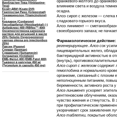
оранжевого-желтого до оранжевог
Винбластин-Тева (Vinblastine-
влиянием света и воздуха темне
Teva)
Коэйт-ДВИ (Koate-DVI)
осадка.
Гриппостад Рино (Grippostad)
Триамцинолон (Triamcinolone)
Алоэ сироп с железом — слегка 
(-)
сладковато-горького вкуса.
Кордарон (Cordarone)
Гексобарбитал (Hexobarbital) (-)
Алоэ линимент — сметанообразн
Арбифлекс-400 (RBflex™-400)
своеобразного запаха; не пачкае
Оксипрогестерона капроната
раствор для инъекций в масле
25% (Solutio Oxyprogesteroni
Фармакологическое действие:
caproas oleosa pro injectionibus
25%)
регенерирующее
.
Алоэ сок
усили
Паксен (Paxene)
Спеман (Speman)
пищеварительных желез, облада
Сумамецин (Sumamecin)
бактерицидной активностью в о
Октидипин (Octidipin)
ЕМБ-Фатол 400 (EMB-Fatol 400)
(внутрь), противовоспалительны
Тыквеол в капсулах 450 мг
Алоэ сироп с железом
содержит л
(Tycveolum in capsulis 450 mg)
гемоглобина и нормального кров
организме, связанный с плохим е
неполноценным питанием, повыш
беременности, активного роста у
Алоэ линимент
ускоряет эпители
рентгеновским облучениям, ока
чувство жжения и стянутость. В 
при профилактическом применен
укорачивает срок заживления лу
Алоэ таблетки,
покрытые оболо