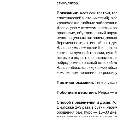
стимулятор.
Показания:
Алоэ сок:
гастрит, га
спастический и атонический), хр
хронические гнойные заболевани
Алоэ сироп с железом:
анемии ра
организме, обусловленный нару
неполноценным питанием, повыш
беременности, активный рост дет
Алоэ линимент:
ожоги II и III с
кожи при лучевой терапии, сухой
острые и подострые воспалитель
нейродермит, красный плоский л
Алоэ таблетки, покрытые оболо
комлексном лечении прогрессир
Противопоказания:
Гиперчувст
Побочные действия:
Редко — а
Способ применения и дозы:
Ал
1 ч.ложке 2–3 раза в сутки;
нару
орошения ран. Курс — 15–30 дне