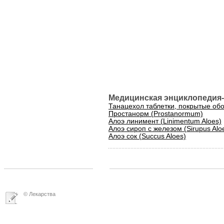
Медицинская энциклопедия-
Танацехол таблетки, покрытые оболо
Простанорм (Prostanormum)
Алоэ линимент (Linimentum Aloes)
Алоэ сироп с железом (Sirupus Aloe
Алоэ сок (Succus Aloes)
© Лекарства