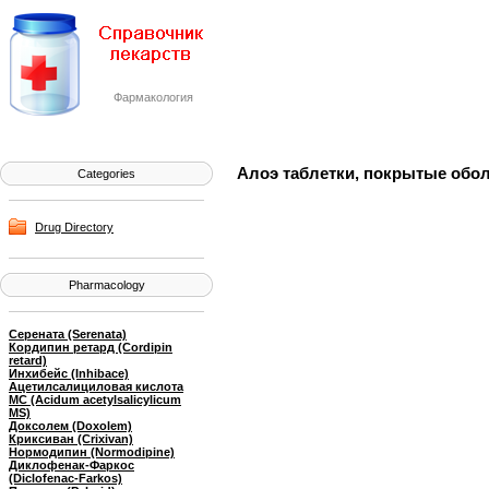
Фармакология
Алоэ таблетки, покрытые оболо
Categories
Drug Directory
Pharmacology
Серената (Serenata)
Кордипин ретард (Cordipin
retard)
Инхибейс (Inhibace)
Ацетилсалициловая кислота
МС (Acidum acetylsalicylicum
MS)
Доксолем (Doxolem)
Криксиван (Crixivan)
Нормодипин (Normodipine)
Диклофенак-Фаркос
(Diclofenac-Farkos)