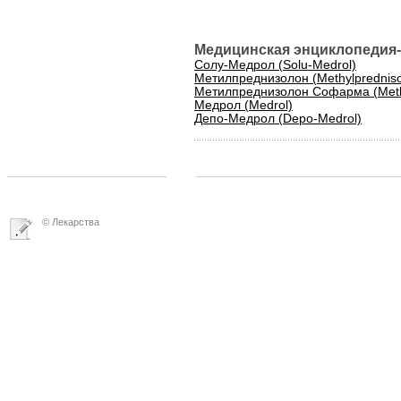
Медицинская энциклопедия-
Солу-Медрол (Solu-Medrol)
Метилпреднизолон (Methylprednisol
Метилпреднизолон Софарма (Meth
Медрол (Medrol)
Депо-Медрол (Depo-Medrol)
© Лекарства