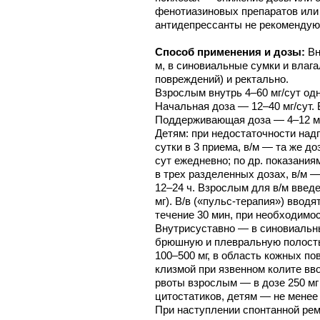
фенотиазиновых препаратов или 
антидепрессанты не рекомендую
Способ применения и дозы:
Вн
м, в синовиальные сумки и влага
повреждений) и ректально.
Взрослым внутрь 4–60 мг/сут од
Начальная доза — 12–40 мг/сут. 
Поддерживающая доза — 4–12 мг/
Детям: при недостаточности надпо
сутки в 3 приема, в/м — та же доз
сут ежедневно; по др. показаниям
в трех разделенных дозах, в/м — 
12–24 ч. Взрослым для в/м введ
мг). В/в («пульс-терапия») вводя
течение 30 мин, при необходимо
Внутрисуставно — в синовиальны
брюшную и плевральную полость 
100–500 мг, в область кожных п
клизмой при язвенном колите вво
рвоты взрослым — в дозе 250 мг 
цитостатиков, детям — не менее 
При наступлении спонтанной ре