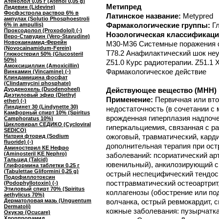
Атенолол 0,05 г (Atenol 0,05 g)
Метипред
Лидевин (Lidevine)
Фосфэстрола раствор 6% в
Латинское название:
Metypred
ампулах (Solutio Phosphoestroli
Фармакологические группы:
Г
6% in ampullis)
Проксодолол (Proxodolol) (-)
Нозологическая классификаци
Веро-Ставудин (Vero-Stavudine)
Новокаинамид-Ферейн
M30-M36 Системные поражения со
(Novocainamidum-Ferein)
T78.2 Анафилактический шок неу
Глюкостерил 50% (Glucosteril
50%)
Z51.0 Курс радиотерапии. Z51.1
Амоксициллин (Amoxicillin)
Фармакологическое действие
Винкамин (Vincamine) (-)
Клиндамицина фосфат
(Clindamycini phosphate)
Дуоденохель (Duodenoheel)
Действующее вещество (МНН) М
Диэтиловый эфир (Diethyl
Применение:
Первичная или вт
ether) (-)
Линдинет 30 (Lindynette 30)
недостаточность (в сочетании с
Камфорный спирт 10% (Spiritus
врожденная гиперплазия надпоче
Camphoratus 10%)
Цикловирал СЕДИКО (Cycloviral
гиперкальциемия, связанная с р
SEDICO)
ожоговый, травматический, карди
Натрия фторид (Sodium
fluoride) (-)
дополнительная терапия при ост
Аминостерил КЕ Нефро
(Aminosteril KE Nephro)
заболеваний: псориатический ар
Тальцид (Talcid)
ювенильный), анкилозирующий сп
Глиформина таблетки 0,25 г
(Tabulettae Gliformini 0,25 g)
острый неспецифический тендоси
Подофиллотоксин
посттравматический остеоартрит,
(Podophyllotoxin) (-)
Этиловый спирт 70% (Spiritus
коллагенозы (обострение или по
aethylicus 70%)
Дерматоловая мазь (Unguentum
волчанка, острый ревмокардит, 
Dermatoli)
кожные заболевания: пузырчатк
Окукэр (Ocucare)
Хлорпропамид