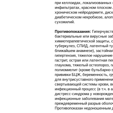
при келлоидах, локализованных 
инфильтратах, красном плоском 
хроническом нейродермите, диск
диабетическом некробиозе, алоп
сухожилий.
Противопоказания:
Гиперчувст
бактериальные или вирусные за
химиотерапевтической защиты, 
туберкулез, СПИД, латентный ту
ближайшем анамнезе), застойная
гипертензия, тяжелое нарушение 
гастрит, острая или латентная п
глаукома, тяжелый остеопороз, г
полиомиелит (кроме бульбарно
прививки БЦЖ, беременность, гр
для внутрисуставного применен
свертывающей системы крови, в
инфекционный процесс (в т.ч. в 
дистресс-синдрома у новорожден
инфекционные заболевания мате
преждевременный разрыв оболоч
Противопоказан недоношенным 