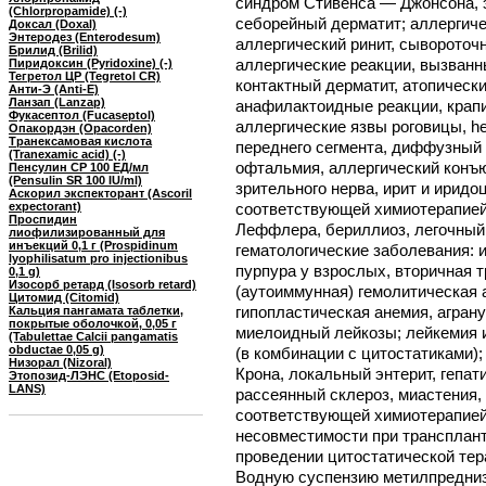
синдром Стивенса — Джонсона, э
(Chlorpropamide) (-)
себорейный дерматит; аллергиче
Доксал (Doxal)
Энтеродез (Enterodesum)
аллергический ринит, сывороточ
Брилид (Brilid)
аллергические реакции, вызван
Пиридоксин (Pyridoxine) (-)
Тегретол ЦР (Tegretol CR)
контактный дерматит, атопическ
Анти-Э (Anti-E)
Ланзап (Lanzap)
анафилактоидные реакции, крапи
Фукасептол (Fucaseptol)
аллергические язвы роговицы, he
Опакордэн (Opacorden)
Транексамовая кислота
переднего сегмента, диффузный 
(Tranexamic acid) (-)
офтальмия, аллергический конъюн
Пенсулин СР 100 ЕД/мл
(Pensulin SR 100 IU/ml)
зрительного нерва, ирит и иридо
Аскорил экспекторант (Ascoril
expectorant)
соответствующей химиотерапией
Проспидин
Леффлера, бериллиоз, легочный 
лиофилизированный для
инъекций 0,1 г (Prospidinum
гематологические заболевания: 
lyophilisatum pro injectionibus
пурпура у взрослых, вторичная 
0,1 g)
Изосорб ретард (Isosorb retard)
(аутоиммунная) гемолитическая 
Цитомид (Citomid)
гипопластическая анемия, агран
Кальция пангамата таблетки,
покрытые оболочкой, 0,05 г
миелоидный лейкозы; лейкемия и
(Tabulettae Calcii pangamatis
obductae 0,05 g)
(в комбинации с цитостатиками)
Низорал (Nizoral)
Крона, локальный энтерит, гепат
Этопозид-ЛЭНС (Etoposid-
LANS)
рассеянный склероз, миастения,
соответствующей химиотерапией)
несовместимости при трансплант
проведении цитостатической тер
Водную суспензию метилпредниз