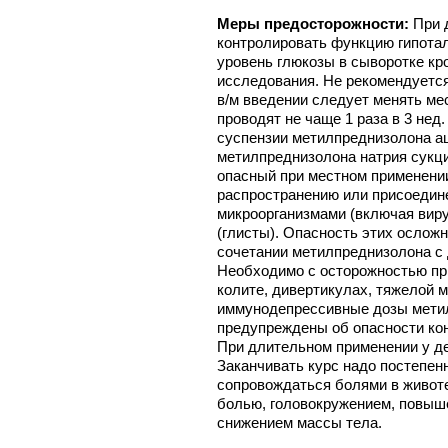
Меры предосторожности:
При 
контролировать функцию гипота
уровень глюкозы в сыворотке кр
исследования. Не рекомендуется
в/м введении следует менять ме
проводят не чаще 1 раза в 3 нед
суспензии метилпреднизолона ац
метилпреднизолона натрия сукци
опасный при местном применении
распространению или присоедин
микроорганизмами (включая виру
(глисты). Опасность этих ослож
сочетании метилпреднизолона с
Необходимо с осторожностью пр
колите, дивертикулах, тяжелой 
иммунодепрессивные дозы мети
предупреждены об опасности кон
При длительном применении у де
Заканчивать курс надо постепен
сопровождаться болями в животе
болью, головокружением, повыше
снижением массы тела.