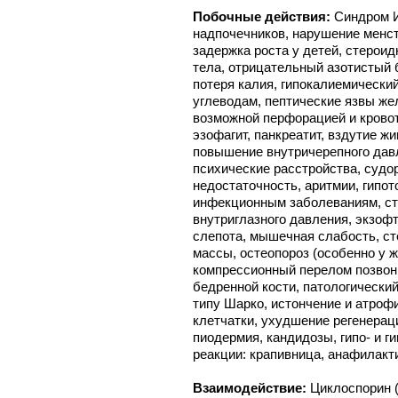
Побочные действия:
Синдром И
надпочечников, нарушение менст
задержка роста у детей, стерои
тела, отрицательный азотистый б
потеря калия, гипокалиемический
углеводам, пептические язвы же
возможной перфорацией и кровот
эзофагит, панкреатит, вздутие ж
повышение внутричерепного дав
психические расстройства, судор
недостаточность, аритмии, гипо
инфекционным заболеваниям, с
внутриглазного давления, экзоф
слепота, мышечная слабость, с
массы, остеопороз (особенно у 
компрессионный перелом позвонк
бедренной кости, патологически
типу Шарко, истончение и атроф
клетчатки, ухудшение регенераци
пиодермия, кандидозы, гипо- и г
реакции: крапивница, анафилакт
Взаимодействие:
Циклоспорин (