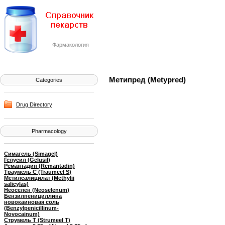
Фармакология
Метипред (Metypred)
Categories
Drug Directory
Pharmacology
Симагель (Simagel)
Гелусил (Gelusil)
Ремантадин (Remantadin)
Траумель С (Traumeel S)
Метилсалицилат (Methylii
salicylas)
Неоселен (Neoselenum)
Бензилпенициллина
новокаиновая соль
(Benzylpenicillinum-
Novocainum)
Струмель Т (Strumeel T)