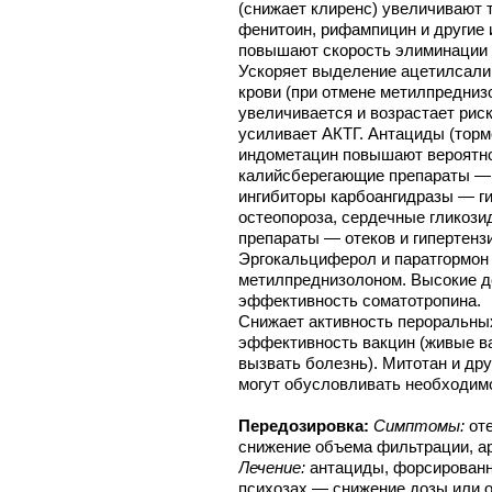
(снижает клиренс) увеличивают 
фенитоин, рифампицин и другие
повышают скорость элиминации 
Ускоряет выделение ацетилсалиц
крови (при отмене метилпредниз
увеличивается и возрастает рис
усиливает АКТГ. Антациды (торм
индометацин повышают вероятно
калийсберегающие препараты — 
ингибиторы карбоангидразы — ги
остеопороза, сердечные гликоз
препараты — отеков и гипертенз
Эргокальциферол и паратгормон
метилпреднизолоном. Высокие 
эффективность соматотропина.
Снижает активность пероральны
эффективность вакцин (живые в
вызвать болезнь). Митотан и др
могут обусловливать необходим
Передозировка:
Симптомы:
оте
снижение объема фильтрации, ар
Лечение:
антациды, форсированны
психозах — снижение дозы или о