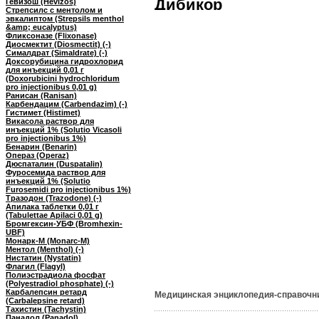
Дибикор
Гевизош (Hevizos)
Стрепсилс с ментолом и
эвкалиптом (Strepsils menthol
&amp; eucalyptus)
Фликсоназе (Flixonase)
Диосмектит (Diosmectit) (-)
Сималдрат (Simaldrate) (-)
Доксорубицина гидрохлорид
для инъекций 0,01 г
(Doxorubicini hydrochloridum
pro injectionibus 0,01 g)
Ранисан (Ranisan)
Карбендацим (Carbendazim) (-)
Гистимет (Histimet)
Викасола раствор для
инъекций 1% (Solutio Vicasoli
pro injectionibus 1%)
Бенарин (Benarin)
Операз (Operaz)
Дюспаталин (Duspatalin)
Фуросемида раствор для
инъекций 1% (Solutio
Furosemidi pro injectionibus 1%)
Тразодон (Trazodone) (-)
Апилака таблетки 0,01 г
(Tabulettae Apilaci 0,01 g)
Бромгексин-УБФ (Bromhexin-
UBF)
Монарк-М (Monarc-M)
Ментол (Menthol) (-)
Нистатин (Nystatin)
Флагил (Flagyl)
Полиэстрадиола фосфат
(Polyestradiol phosphate) (-)
Карбалепсин ретард
Медицинская энциклопедия-справочн
(Carbalepsine retard)
Тахистин (Tachystin)
Панадол (Panadol)