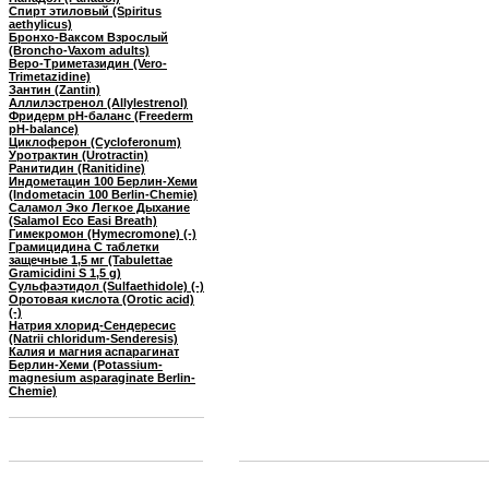
Спирт этиловый (Spiritus
aethylicus)
Бронхо-Ваксом Взрослый
(Broncho-Vaxom adults)
Веро-Триметазидин (Vero-
Trimetazidine)
Зантин (Zantin)
Аллилэстренол (Allylestrenol)
Фридерм рН-баланс (Freederm
pH-balance)
Циклоферон (Cycloferonum)
Уротрактин (Urotractin)
Ранитидин (Ranitidine)
Индометацин 100 Берлин-Хеми
(Indometacin 100 Berlin-Chemie)
Саламол Эко Легкое Дыхание
(Salamol Eco Easi Breath)
Гимекромон (Hymecromone) (-)
Грамицидина С таблетки
защечные 1,5 мг (Tabulettae
Gramicidini S 1,5 g)
Сульфаэтидол (Sulfaethidole) (-)
Оротовая кислота (Orotic acid)
(-)
Натрия хлорид-Сендересис
(Natrii chloridum-Senderesis)
Калия и магния аспарагинат
Берлин-Хеми (Potassium-
magnesium asparaginate Berlin-
Chemie)