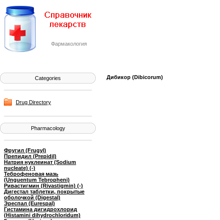
Фармакология
Дибикор (Dibicorum)
Categories
Drug Directory
Pharmacology
Фругил (Frugyl)
Препидил (Prepidil)
Натрия нуклеинат (Sodium
nucleate) (-)
Теброфеновая мазь
(Unguentum Tebropheni)
Ривастигмин (Rivastigmin) (-)
Дигестал таблетки, покрытые
оболочкой (Digestal)
Эреспал (Eurespal)
Гистамина дигидрохлорид
(Histamini dihydrochloridum)