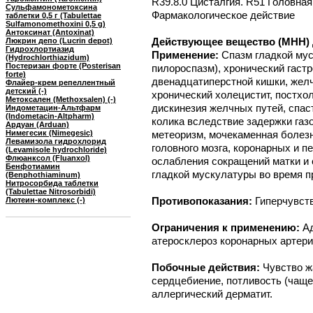
R39.8.0 Цисталгия. R51 Головная
Сульфамонометоксина
Фармакологическое действие
таблетки 0,5 г (Tabulettae
Sulfamonomethoxini 0,5 g)
Антоксинат (Antoxinat)
Действующее вещество (МНН) Д
Люкрин депо (Lucrin depot)
Гидрохлортиазид
Применение:
Спазм гладкой мус
(Hydrochlorthiazidum)
Постеризан форте (Posterisan
пилороспазм), хронический гаст
forte)
двенадцатиперстной кишки, желч
Флайер-крем репеллентный
детский (-)
хронический холецистит, постхо
Метоксален (Methoxsalen) (-)
дискинезия желчных путей, спас
Индометацин-Альтфарм
(Indometacin-Altpharm)
колика вследствие задержки газо
Ардуан (Arduan)
Нимегесик (Nimegesic)
метеоризм, мочекаменная болезнь
Левамизола гидрохлорид
головного мозга, коронарных и 
(Levamisole hydrochloride)
Флюанксол (Fluanxol)
ослабления сокращений матки и 
Бенфотиамин
гладкой мускулатуры во время 
(Benphothiaminum)
Нитросорбида таблетки
(Tabulettae Nitrosorbidi)
Противопоказания:
Гиперчувств
Лютеин-комплекс (-)
Ограничения к применению:
А
атеросклероз коронарных артери
Побочные действия:
Чувство ж
сердцебиение, потливость (чаще
аллергический дерматит.