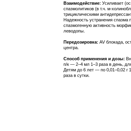
Взаимодействие:
Усиливает (ос
спазмолитиков (в т.ч. м-холиноб
трициклическими антидепрессан
Надежность устранения спазма
спазмогенную активность морфин
леводопы.
Передозировка:
AV блокада, ос
центра.
Способ применения и дозы:
Вн
п/к — 2–4 мл 1–3 раза в день, д
Детям до 6 лет — по 0,01–0,02 г 1
раза в сутки.