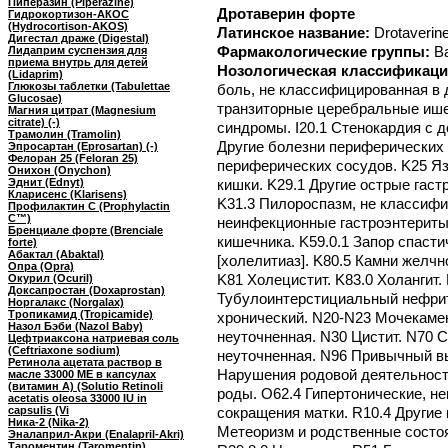
Пиперазин (Piperazine)
Дротаверин форте
Гидрокортизон-АКОС
(Hydrocortison-AKOS)
Латинское название:
Drotaverine
Дигестал драже (Digestal)
Фармакологические группы:
В
Лидаприм суспензия для
приема внутрь для детей
Нозологическая классификаци
(Lidaprim)
Глюкозы таблетки (Tabulettae
боль, не классифицированная в 
Glucosae)
транзиторные церебральные ише
Магния цитрат (Magnesium
citrate) (-)
синдромы. I20.1 Стенокардия с 
Трамолин (Tramolin)
Другие болезни периферических 
Эпросартан (Eprosartan) (-)
Фелоран 25 (Feloran 25)
периферических сосудов. K25 Я
Онихон (Onychon)
Эднит (Ednyt)
кишки. K29.1 Другие острые гаст
Кларисенс (Klarisens)
K31.3 Пилороспазм, не классифи
Профилактин С (Prophylactin
C™)
неинфекционные гастроэнтериты
Бренциале форте (Brenciale
кишечника. K59.0.1 Запор спаст
forte)
Абактал (Abaktal)
[холелитиаз]. K80.5 Камни желчн
Опра (Opra)
K81 Холецистит. K83.0 Холангит.
Окурил (Ocuril)
Доксапростан (Doxaprostan)
Тубулоинтерстициальный нефрит,
Норгалакс (Norgalax)
Тропикамид (Tropicamide)
хронический. N20-N23 Мочекаме
Назол Бэби (Nazol Baby)
неуточненная. N30 Цистит. N70 
Цефтриаксона натриевая соль
(Ceftriaxone sodium)
неуточненная. N96 Привычный в
Ретинола ацетата раствор в
Нарушения родовой деятельност
масле 33000 МЕ в капсулах
(витамин А) (Solutio Retinoli
роды. O62.4 Гипертонические, н
acetatis oleosa 33000 IU in
capsulis (Vi
сокращения матки. R10.4 Другие
Ника-2 (Nika-2)
Метеоризм и родственные состоя
Эналаприл-Акри (Enalapril-Akri)
Тароментин (Taromentin)