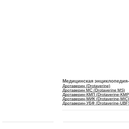
Медицинская энциклопедия-
Дротаверин (Drotaverine)
Дротаверин МС (Drotaverine MS)
Дротаверин-КМП (Drotaverine-KMP
Дротаверин-МИК (Drotaverine-MIC
Дротаверин-УБФ (Drotaverine-UBF