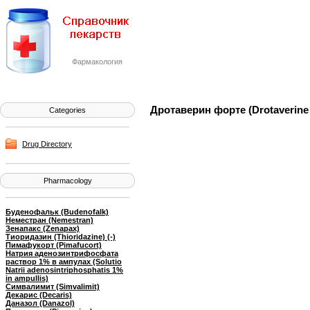
Фармакология
Дротаверин форте (Drotaverine 
Categories
Drug Directory
Pharmacology
Буденофальк (Budenofalk)
Неместран (Nemestran)
Зенапакс (Zenapax)
Тиоридазин (Thioridazine) (-)
Пимафукорт (Pimafucort)
Натрия аденозинтрифосфата
раствор 1% в ампулах (Solutio
Natrii adenosintriphosphatis 1%
in ampullis)
Симвалимит (Simvalimit)
Декарис (Decaris)
Даназол (Danazol)