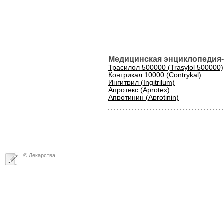
Медицинская энциклопедия-
Трасилол 500000 (Trasylol 500000)
Контрикал 10000 (Contrykal)
Ингитрил (Ingitrilum)
Апротекс (Aprotex)
Апротинин (Aprotinin)
© Лекарства