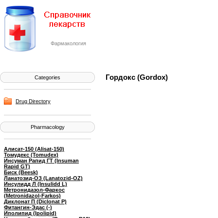
Фармакология
Гордокс (Gordox)
Categories
Drug Directory
Pharmacology
Алисат-150 (Alisat-150)
Томудекс (Tomudex)
Инсуман Рапид ГТ (Insuman
Rapid GT)
Биск (Beesk)
Ланатозид-ОЗ (Lanatozid-OZ)
Инсулидд Л (Insulidd L)
Метронидазол-Фаркос
(Metronidazol-Farkos)
Диклонат П (Diclonat P)
Фитангин-Эдас (-)
Иполипид (Ipolipid)