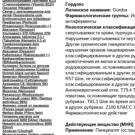
Цианокобаламин (Витамин B12)
Гордокс
(Cyanocobalamin (Vitamin B12))
Гексален (Hexalen)
Латинское название:
Gordox
Свечи с эритромицином для
Фармакологические группы:
И
детей (Suppositoria cum
Erythromycino pro infantibus)
антиферменты
Перфектил (Perfectil)
Итраконазол (Itraconazole) (-)
Нозологическая классификаци
Дексазон (Dexason)
свертываемости крови, пурпура и
Ультравист-370 (Ultravist 370)
Алпизарин таблетки 0,1 г
Нарушение свертываемости неуто
(Tabulettae Alpisarini 0,1 g)
Другие хронические панкреатиты.
Трифлуоперазин-Апо
(Trifluoperazine-Apo)
нарушения органов пищеварения
Дексавен (Dexaven)
Рабепразол (Rabeprazole) (-)
классифицированные в других р
Бифидумбактерин
кровотечения из матки и влагал
(Bifidumbacterinum)
Колдрекс Хотрем со вкусом
родоразрешение, осложнившиеся
черной смородины (Coldrex
классифицированным в других р
Hotrem black currant flavour)
Бемитил (Bemithylum)
R57 Шок, не классифицированный
Цефтриабол (Ceftriabolum)
классифицированное в других ру
Акридерм СК (Akriderm SK)
Маниглид (Maniglide)
Ангионевротический отек. T79.4 
Монопас (Monopas)
Риодоксол (Riodoxolum)
гематома, осложняющие процеду
Этиловый спирт 96% (Spiritus
рубриках. T81.1 Шок во время и
aethylicus 96%)
Фервекс спрей от насморка
в других рубриках. Z100 КЛАСС 
(Fervex nasal spray)
Фармакологическое действие
Фибро-Вейн (Fibro-Vein)
Гепарина раствор для
инъекций 5000 ЕД/мл (Solutio
Heparini pro injectionibus 5000
Действующее вещество (МНН) А
ED/ml)
Применение:
Панкреатит (остры
Холисал (Cholisal)
Индигокармин (Indigo carmine)