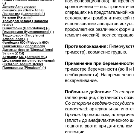
послеоперационного), панкреоне
(-)
кровотечения — посттравматиче
Делекс-Акне лосьон
очищающий (Delex-Acne)
операциях на предстательной жел
Ланреотид (Lanreotide) (-)
осложнения тромболитической те
Кетамин (Ketamin)
Трамадол ретард (Tramadol
использование аппаратов искусс
retard)
Гемцитабин (Gemcitabine) (-)
профилактика различных форм шо
Гимекромон (Hymecromone) (-)
гемолитический), послеоперацио
Тардиферон (Tardyferon)
Амилоносар (-)
Флебодиа 600 (Flebodia 600)
Противопоказания:
Гиперчувст
Винкристин (Vincristine®)
Дигестал форте (Digestal forte)
триместр), кормление грудью.
Зетсил (Z Cil)
Актрапид МС (Actrapid MC)
Цефазолин натрия стерильный
Применение при беременности
(Cefazolin sodium sterile)
Пироксикам (Piroxicam) (-)
триместре беременности (во II и 
необходимости). На время лечен
вскармливание.
Побочные действия:
Со сторон
галлюцинации, спутанность созн
Со стороны сердечно-сосудисто
гемостаз):
артериальная гипотен
Прочие:
бронхоспазм, аллергичес
(вплоть до анафилактического ш
тошнота, рвота; при длительном
инъекции.