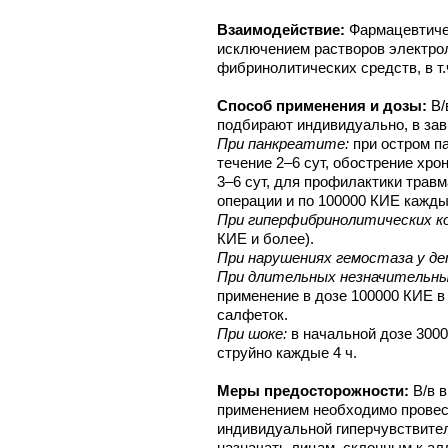
Взаимодействие:
Фармацевтиче
исключением растворов электрол
фибринолитических средств, в т.
Способ применения и дозы:
В/
подбирают индивидуально, в зав
При панкреатите:
при остром п
течение 2–6 сут, обострение хро
3–6 сут, для профилактики трав
операции и по 100000 КИЕ кажды
При гиперфибринолитических к
КИЕ и более).
При нарушениях гемостаза у д
При длительных незначительны
применение в дозе 100000 КИЕ в
салфеток.
При шоке:
в начальной дозе 3000
струйно каждые 4 ч.
Меры предосторожности:
В/в 
применением необходимо провес
индивидуальной гиперчувствите
назначать лицам, склонным к ал