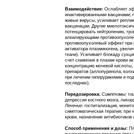
Взаимодействие:
Ослабляет эф
инактивированными вакцинами; 
живые вирусы, усиливает репли
вакцинации. Другие миелотоксич
потенцировать нейтропению, тр
алкилирующими противоопухолев
противоопухолевый эффект при р
активатора плазминогена, увели
ткани). Усиливает блокаду сукц
счет снижения в плазме крови 
концентрацию мочевой кислоты,
препаратов (аллопуринола, колх
при лечении гиперурикемии и по
последних).
Передозировка:
Симптомы:
тош
депрессия костного мозга, лихор
Лечение:
госпитализация, монито
симптоматическая терапия; при
крови, назначение антибиотиков 
Способ применения и дозы:
П/
внутриполостное введение (при 