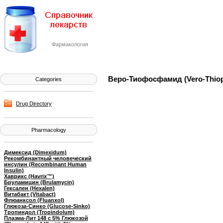
Фармакология
Веро-Тиофосфамид (Vero-Thio
Categories
Drug Directory
Pharmacology
Димексид (Dimexidum)
Рекомбинантный человеческий
инсулин (Recombinant Human
Insulin)
Хаврикс (Havrix™)
Бруламицин (Brulamycin)
Гексален (Hexalen)
Витабакт (Vitabact)
Флюанксол (Fluanxol)
Глюкоза-Синко (Glucose-Sinko)
Тропиндол (Tropindolum)
Плазма-Лит 148 с 5% Глюкозой