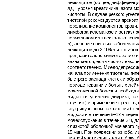
лейкоцитов (общее, дифференциа
ЛДГ, уровня креатинина, азота 
кислоты. В случае резкого угнет
тиотепой рекомендуется прекрат
переливание компонентов крови,
лимфогранулематозе и ретикуло
нормальном или несколько пониж
л); лечение при этих заболеван
лейкоцитов до 3Ї109/л и тромбо
предварительно химиотерапию ил
назначается, если число лейкоци
соответственно. Миелодепрессия
начала применения тиотепы, гип
быстрого распада клеток и обра
периоде терапии у больных лей
мочекаменной болезни необходи
жидкости, усиление диуреза, на
случаях) и применение средств
внутрипузырном назначении бол
жидкости в течение 8–12 ч пере
мочеиспускания в течение 2 ч, д
слизистой оболочкой мочевого 
15 мин. При появлении озноба, л
нижней части спины или в боку, 