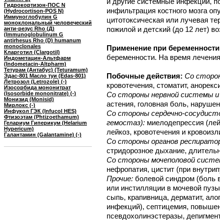
и другие системные инфекции, п
Гидрокортизон-ПOC N
инфильтрация костного мозга о
(Hydrocortison-POS N)
Иммуноглобулин G
цитотоксическая или лучевая те
моноклональный человеческий
пожилой и детский (до 12 лет) во
анти-резус Rho (Д)
(Immunoglobulinum G
antirhesus Rho (D) humanum
monoclonales
Применение при беременности
Кларготил (Clargotil)
беременности. На время лечения
Индометацин-Альтфарм
(Indometacin-Altpharm)
Тетурам (Антабус) (Teturamum)
Побочные действия:
Со сторо
Эдас-801 Масло туи (Edas-801)
Летрозол (Letrozole) (-)
кровотечения, стоматит, анорекси
Изосорбида мононитрат
(Isosorbide mononitrate) (-)
Со стороны нервной системы и 
Монизид (Monisid)
астения, головная боль, нарушен
Мирлокс (-)
Инфукол ГЭК (Infucol HES)
Со стороны сердечно-сосудисто
Фтизоэтам (Phtizoethamum)
гемостаз):
миелодепрессия (лей
Гелариум Гиперикум (Helarium
Hypericum)
лейкоз, кровотечения и кровоизл
Галантамин (Galantamine) (-)
Со стороны органов респирато
стридорозное дыхание, длительно
Со стороны мочеполовой систе
нефропатия, цистит (при внутри
Прочие:
болевой синдром (боль в 
или инстилляции в мочевой пузы
сыпь, крапивница, дерматит, ал
инфекций), септицемия, повышен
псевдохолинэстеразы, депигмент