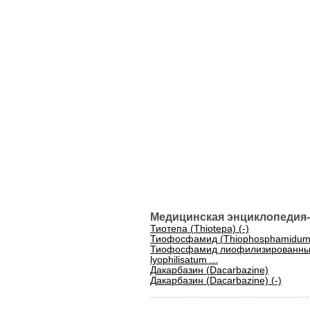
Медицинская энциклопедия-
Тиотепа (Thiotepa) (-)
Тиофосфамид (Thiophosphamidum
Тиофосфамид лиофилизированный
lyophilisatum ...
Дакарбазин (Dacarbazine)
Дакарбазин (Dacarbazine) (-)