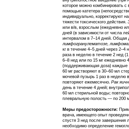
которое можно комбинировать с 
помощью катетера (непосредстве
индивидуально, корректируют на
тяжести токсического действия.
или в/в, взрослым (ежедневно или
дней (в зависимости от числа ле
интервалом в 7–14 дней. Общая 
лимфогранулематозе, лимфома
кг в течение 4–5 дней через 2–4 
раза в неделю в течение 2 нед (
6–8 нед или по 15 мг ежедневно 4
(поддерживающая доза) каждые 
60 мг растворяют в 30–60 мл сте
мочевой пузырь 1 раз в неделю в
повторяют ежемесячно.
Рак яичн
день в течение 4 дней; внутрипо
60 мл стерильной воды; повторн
плевральную полость — по 200 м
Меры предосторожности:
Прим
врача, имеющего опыт проведени
спустя 3 нед после завершения 
необходимо определение гемогло