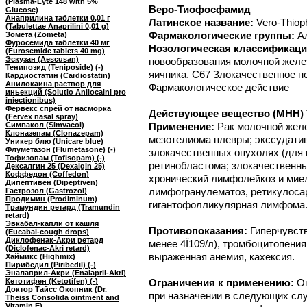
(Plasma-Lyte 148 with 5%
Веро-Тиофосфамид
Glucose)
Анаприлина таблетки 0,01 г
Латинское название:
Vero-Thio
(Tabulettae Anaprilini 0,01 g)
Фармакологические группы:
А
Зомета (Zometa)
Фуросемида таблетки 40 мг
Нозологическая классификаци
(Furosemide tablets 40 mg)
Эскузан (Aescusan)
новообразования молочной желе
Тенипозид (Teniposide) (-)
яичника. C67 Злокачественное н
Кардиостатин (Cardiostatin)
Анилокаина раствор для
Фармакологическое действие
иньекций (Solutio Anilocaini pro
injectionibus)
Фервекс спрей от насморка
Действующее вещество (МНН) Т
(Fervex nasal spray)
Симвакол (Simvacol)
Применение:
Рак молочной желе
Клоназепам (Clonazepam)
мезотелиома плевры; экссудатив
Уникер блю (Unicare blue)
Флуметазон (Flumetasone) (-)
злокачественных опухолях (для 
Тофизопам (Tofisopam) (-)
ретинобластома; злокачественны
Дексалгин 25 (Dexalgin 25)
Коффедон (Coffedon)
хронический лимфолейкоз и мие
Дипептивен (Dipeptiven)
лимфогранулематоз, ретикулоса
Гастрозол (Gastrozol)
Продимин (Prodiminum)
гигантофолликулярная лимфома
Трамундин ретард (Tramundin
retard)
Эвкабал-капли от кашля
Противопоказания:
Гиперчувст
(Eucabal-cough drops)
Диклофенак-Акри ретард
менее 4Ї109/л), тромбоцитопения
(Diclofenac-Akri retard)
выраженная анемия, кахексия.
Хаймикс (Highmix)
Пирибедил (Piribedil) (-)
Эналаприл-Акри (Enalapril-Akri)
Кетотифен (Ketotifen) (-)
Ограничения к применению:
О
Доктор Тайсс Окопник (Dr.
при назначении в следующих сл
Theiss Consolida ointment and
Vitamin E)