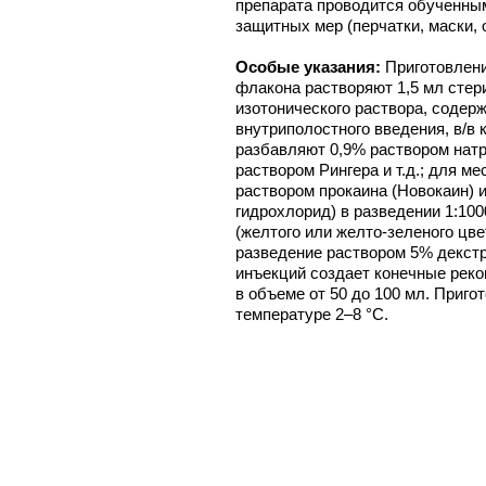
препарата проводится обученны
защитных мер (перчатки, маски, 
Особые указания:
Приготовлени
флакона растворяют 1,5 мл стер
изотонического раствора, содерж
внутриполостного введения, в/в
разбавляют 0,9% раствором натр
раствором Рингера и т.д.; для 
раствором прокаина (Новокаин) 
гидрохлорид) в разведении 1:10
(желтого или желто-зеленого цв
разведение раствором 5% декстр
инъекций создает конечные реко
в объеме от 50 до 100 мл. Приг
температуре 2–8 °C.