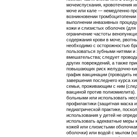
мочеиспускания, кровотечения ил
моче или кале — немедленно про
возникновении тромбоцитопении
выполнении инвазивных процедур
кожи и слизистых оболочек (для
ограничение частоты венопункций
содержания крови в моче, рвотн
необходимо с осторожностью бри
пользоваться зубными нитями и 
вмешательства; следует проводи
других повреждений, а также пр
повышающих риск желудочно-киш
график вакцинации (проводить не
завершения последнего курса хи
семьи, проживающим с ним (след
вакциной против полиомиелита)
больными или использовать нес
профилактики (защитная маска и 
педиатрической практике, поско
использования у детей не опред
использовать адекватные меры к
кожей или слизистыми оболочка
оболочки) или водой с мылом (ко