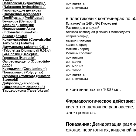
Налтрексон гидрохлорид
ион ацетата
(Naltrexone hydrochloride)
ион глюконата
Галоперидол деканоат
(Haloperidol decanoate)
ПреБРуктал (PreBRuctal)
в пластиковых контейнерах по 50
Бенакорт (Benacort)
Плазма-Лит 148 c 5% Глюкозой
Амписид (Ampisid)
Раствор для инфузий
Индометацин-Акри
глюкоза безводная (глюкозы моногидрат)
(Indometacinum-Akri)
Зексат (Zexate)
натрия хлорид
Конвульсофин (Convulsofin)
натрия глюконат
Антиокс+ (Antiox+)
калия хлорид
Диуманкала таблетки 0,01 г
магния хлорид
(Tabulettae Diumancali 0,01 g)
Ионный состав:
Би-Септин (Bi-Septin)
ион натрия
Герпесин (Herpesin)
Октреотид-депо (Octreotide-
ион калия
depo)
ион магния
Кордиамин (Cordiaminum)
ион хлора
Полижинакс (Polygynax)
ион ацетата
Нурофен Стопколд (Nurofen
ион глюконата
Stopcold)
Диброспидия хлорид
(Dibrospidium chloride) (-)
в контейнерах по 1000 мл.
Тарцефоксим (Tarcefoksym)
Фармакологическое действие:
кислотно-щелочное равновесие,
электролитов.
Показания:
Дегидратация разли
ожогах, перитонитах, кишечной 