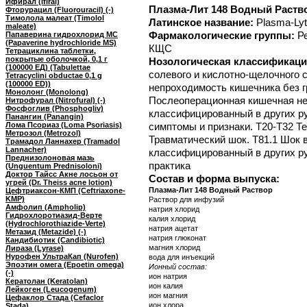
Ифирал (Ifiral)
Плазма-Лит 148 Водный Раств
Фторурацил (Fluorouracil) (-)
Тимолола малеат (Timolol
Латинское название:
Plasma-Lyt
maleate)
Фармакологические группы:
Р
Папаверина гидрохлорид МС
(Papaverine hydrochloride MS)
КЩС
Тетрациклина таблетки,
покрытые оболочкой, 0,1 г
Нозологическая классификаци
(100000 ЕД) (Tabulettae
солевого и кислотно-щелочного 
Tetracyclini obductae 0,1 g
(100000 ED))
непроходимость кишечника без г
Монолонг (Monolong)
Послеоперационная кишечная не
Нитрофурал (Nitrofural) (-)
Фосфоглив (Phosphogliv)
классифицированный в других ру
Панангин (Panangin)
Лома Псориаз (Loma Psoriasis)
симптомы и признаки. T20-T32 Те
Метрозол (Metrozol)
Травматический шок. T81.1 Шок 
Трамадол Ланнахер (Tramadol
Lannacher)
классифицированный в других р
Преднизолоновая мазь
практика
(Unguentum Prednisoloni)
Доктор Тайсс Акне лосьон от
Состав и форма выпуска:
угрей (Dr. Theiss acne lotion)
Плазма-Лит 148 Водный Раствор
Цефтриаксон-КМП (Ceftriaxone-
KMP)
Раствор для инфузий
Амфолип (Ampholip)
натрия хлорид
Гидрохлоротиазид-Верте
калия хлорид
(Hydrochlorothiazide-Verte)
натрия ацетат
Метазид (Metazide) (-)
натрия глюконат
Кандибиотик (Candibiotic)
магния хлорид
Лираза (Lyrase)
Нурофен УльтраКап (Nurofen)
вода для инъекций
Эпоэтин омега (Epoetin omega)
Ионный состав:
(-)
ион натрия
Кератолан (Keratolan)
ион калия
Лейкоген (Leucogenum)
ион магния
Цефаклор Стада (Cefaclor
ион хлора
Stada)