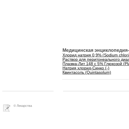
Медицинская энциклопедия-
Хлорид натрия 0,9% (Sodium chlori
Раствор для перитонеального диализа
Плазма-Лит 148 с 5% Глюкозой (Pl
Натрия хлорид-Синко (-)
Квинтасоль (Quintasolum)
© Лекарства