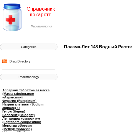
Фармакология
Плазма-Лит 148 Водный Раствор 
Categories
Drug Directory
Pharmacology
Аспаркам таблеточная масса
(Massa tabulettarum
«Asparcam»)
Фурагин (Furaginum)
Натрия альгинат (Sodium
alginate) (-)
Гепон (Hepon)
Белогент (Belogent)
Лептандра композитум
(Leptandra compositum)
Метилэргобревин
(Methylergobrevin)