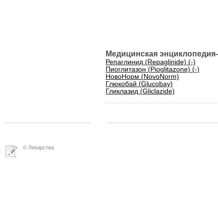
Медицинская энциклопедия-
Репаглинид (Repaglinide) (-)
Пиоглитазон (Pioglitazone) (-)
НовоНорм (NovoNorm)
Глюкобай (Glucobay)
Гликлазид (Gliclazide)
© Лекарства