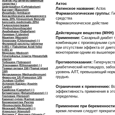
Аситэк (H2-антигистаминные
Актос
средства )
Цефтриабол (Ceftriabolum)
Латинское название:
Actos
Багомет (Bagomet)
Фармакологические группы:
Г
Инхибейс (Inhibace)
Бензилбензоата медицинского
средства
мазь 20% (Unguentum Benzylii
benzoatis medicinalis 20%)
Фармакологическое действие
Гидрохлоротиазид
(Hydrochlorothiazide)
Диабефарм (Diabefarm)
Действующее вещество (МНН) П
Лидевин (Lidevine)
Применение:
Сахарный диабет т
Мазепин (Mazepin)
Хлорохин (Chloroquine) (-)
комбинации с производными су
Фолиевой кислоты таблетки
0,001 г (Tabulettae Acidi folici
при отсутствии эффекта от диет
0,001 g)
монотерапии одним из вышепере
Медовир (Medovir)
Гепатофальк планта (Hepatofalk
planta)
Противопоказания:
Гиперчувств
Тобразон (Tobrason)
Этионамид (Ethionamide) (-)
диабетический кетоацидоз, забо
Трамал ретард 150 (Tramal retard
уровень АЛТ, превышающий норму
150)
Метандиенон (Methandinonum)
грудью.
Фемостон 1/5 (Femoston 1/5)
Золфин (Zolfin)
Аспирин Кардио (Aspirin
Ограничения к применению:
Во
Cardio)
Камфора (Camphor) (-)
эффективность применения в это
Бетаметазон (Betamethasone) (-)
определены.
Герпевир (Herpevir)
Каринат-супер (Karinat-super)
Бромокриптин Рихтер
(Bromocriptin Richter)
Применение при беременности
Мезокарб (Mesocarb) (-)
время лечения следует прекрати
Атенолол (Atenolol)
Витамин C Никомед (Vitamin C