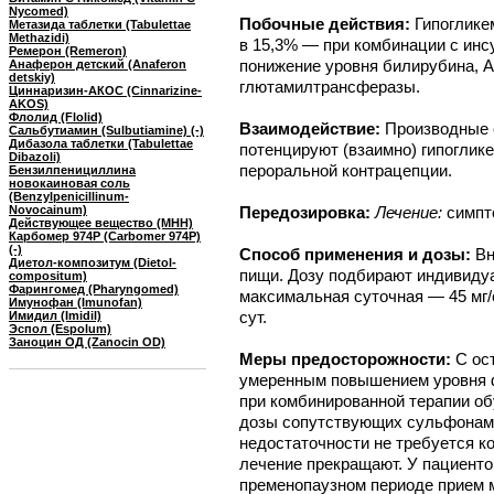
Nycomed)
Побочные действия:
Гипоглике
Метазида таблетки (Tabulettae
Methazidi)
в 15,3% — при комбинации с инсу
Ремерон (Remeron)
понижение уровня билирубина, А
Анаферон детский (Anaferon
detskiy)
глютамилтрансферазы.
Циннаризин-АКОС (Cinnarizine-
AKOS)
Флолид (Flolid)
Взаимодействие:
Производные 
Сальбутиамин (Sulbutiamine) (-)
Дибазола таблетки (Tabulettae
потенцируют (взаимно) гипогли
Dibazoli)
пероральной контрацепции.
Бензилпенициллина
новокаиновая соль
(Benzylpenicillinum-
Novocainum)
Передозировка:
Лечение:
симпт
Действующее вещество (МНН)
Карбомер 974P (Carbomer 974P)
(-)
Способ применения и дозы:
Вн
Диетол-композитум (Dietol-
пищи. Дозу подбирают индивидуа
compositum)
Фарингомед (Pharyngomed)
максимальная суточная — 45 мг/с
Имунофан (Imunofan)
сут.
Имидил (Imidil)
Эспол (Espolum)
Заноцин ОД (Zanocin OD)
Меры предосторожности:
С ос
умеренным повышением уровня ф
при комбинированной терапии о
дозы сопутствующих сульфонами
недостаточности не требуется к
лечение прекращают. У пациенто
пременопаузном периоде прием 