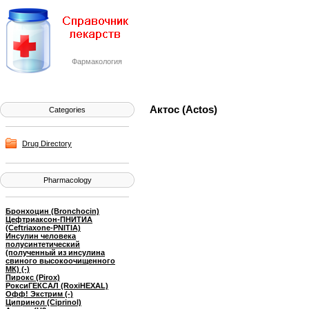
Фармакология
Актос (Actos)
Categories
Drug Directory
Pharmacology
Бронхоцин (Bronchocin)
Цефтриаксон-ПНИТИА
(Ceftriaxone-PNITIA)
Инсулин человека
полусинтетический
(полученный из инсулина
свиного высокоочищенного
МК) (-)
Пирокс (Pirox)
РоксиГЕКСАЛ (RoxiHEXAL)
Офф! Экстрим (-)
Ципринол (Ciprinol)