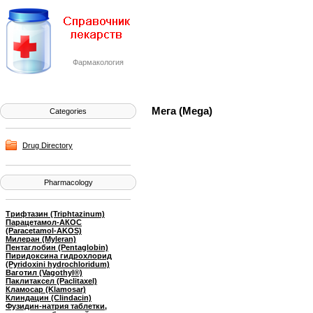
Фармакология
Мега (Mega)
Categories
Drug Directory
Pharmacology
Трифтазин (Triphtazinum)
Парацетамол-АКОС
(Paracetamol-AKOS)
Милеран (Myleran)
Пентаглобин (Pentaglobin)
Пиридоксина гидрохлорид
(Pyridoxini hydrochloridum)
Ваготил (Vagothyl®)
Паклитаксел (Paclitaxel)
Кламосар (Klamosar)
Клиндацин (Clindacin)
Фузидин-натрия таблетки,