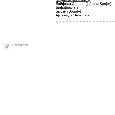
Лайфпак Сеньор (Lifepac Senjor)
Бифэйнол (-)
Бьюти (Beauty)
Артемида (Artemida)
© Лекарства