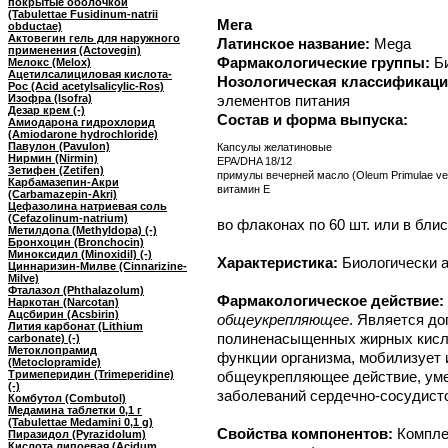
покрытые оболочкой
(Tabulettae Fusidinum-natrii
Мега
obductae)
Актовегин гель для наружного
Латинское название:
Mega
применения (Actovegin)
Фармакологические группы:
Б
Мелокс (Melox)
Ацетилсалициловая кислота-
Нозологическая классификаци
Рос (Acid acetylsalicylic-Ros)
Изофра (Isofra)
элементов питания
Дезар крем (-)
Состав и форма выпуска:
Амиодарона гидрохлорид
(Amiodarone hydrochloride)
Павулон (Pavulon)
Капсулы желатиновые
Нирмин (Nirmin)
EPA/DHA 18/12
Зетифен (Zetifen)
примулы вечерней масло (Oleum Primulae ver
Карбамазепин-Акри
витамин E
(Carbamazepin-Akri)
Цефазолина натриевая соль
(Cefazolinum-natrium)
во флаконах по 60 шт. или в блис
Метилдопа (Methyldopa) (-)
Бронхоцин (Bronchocin)
Миноксидил (Minoxidil) (-)
Характеристика:
Биологически а
Циннаризин-Милве (Cinnarizine-
Milve)
Фталазол (Phthalazolum)
Фармакологическое действие:
Наркотан (Narcotan)
Ацсбирин (Acsbirin)
общеукрепляющее
. Является д
Лития карбонат (Lithium
полиненасыщенных жирных кисл
carbonate) (-)
Метоклопрамид
функции организма, мобилизует
(Metoclopramide)
Тримеперидин (Trimeperidine)
общеукрепляющее действие, уме
(-)
заболеваний сердечно-сосудисто
Комбутол (Combutol)
Медамина таблетки 0,1 г
(Tabulettae Medamini 0,1 g)
Свойства компонентов:
Компле
Пиразидол (Pyrazidolum)
Кислота липоевая (Acidum