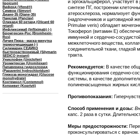
и эргокальциферол, участвует в
lipoicum)
синтезе ПГ, построении клеточн
Вифенд (Vfend®)
Симвор (Simvor)
атеросклероза, нормализует фун
Диане-35 (Diane-35)
Панклав (Panclav)
(надпочечников и щитовидной ж
Оликард 60 ретард (Olicard 60
Primulae veris) обладает мочег
retard)
Инфликсимаб (Infliximab) (-)
Токоферол (витамин E) обеспеч
Бромгексин-Рос (Bromhexin-
иммунной и сердечно-сосудисто
Ros)
Личия Пюра - маска-минутка
межклеточного вещества, коллаг
термоочищающая (-)
Силимарин СЕДИКО
соединительной ткани, гладкой 
быстрорастворимый (Silymarin
тракта.
SEDICO instant)
Униклофен (Uniclofen)
Уромитексан (Uromitexan)
Рекомендуется:
В качестве об
Папаверина гидрохлорид
(Papaverini hydrochloridum)
функционирования сердечно-сос
Глюкоза моногидрат (Glucose
системы, в качестве дополнител
monohydrate)
Контемнол (Contemnol)
полиненасыщенных жирных кисло
Копривит (Koprivit)
Противопоказания:
Гиперчувст
Способ применения и дозы:
Вн
капс. 2 раза в сутки. Длительно
Меры предосторожности:
Пере
проконсультироваться с врачом.