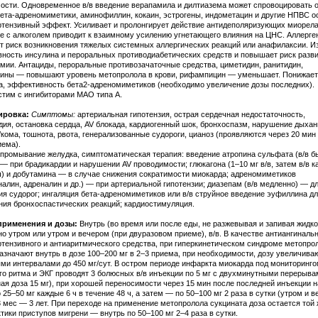
ости. Одновременное в/в введение верапамила и дилтиазема может спровоцировать 
Бета-адреномиметики, аминофиллин, кокаин, эстрогены, индометацин и другие НПВС 
ртензивный эффект. Усиливает и пролонгирует действие антидеполяризующих миорела
е с алкоголем приводит к взаимному усилению угнетающего влияния на ЦНС. Аллерге
 риск возникновения тяжелых системных аллергических реакций или анафилаксии. И
ность инсулина и пероральных противодиабетических средств и повышает риск разв
емии. Антациды, пероральные противозачаточные средства, циметидин, ранитидин,
ины — повышают уровень метопролола в крови, рифампицин — уменьшает. Понижает
а, эффективность бета2-адреномиметиков (необходимо увеличение дозы последних).
тим с ингибиторами МАО типа А.
ировка:
Симптомы:
артериальная гипотензия, острая сердечная недостаточность,
дия, остановка сердца, AV блокада, кардиогенный шок, бронхоспазм, нарушение дыхан
/кома, тошнота, рвота, генерализованные судороги, цианоз (проявляются через 20 мин
иема).
промывание желудка, симптоматическая терапия: введение атропина сульфата (в/в б
 — при брадикардии и нарушении AV проводимости; глюкагона (1–10 мг в/в, затем в/в 
/ч) и добутамина — в случае снижения сократимости миокарда; адреномиметиков
налин, адреналин и др.) — при артериальной гипотензии; диазепам (в/в медленно) — д
ия судорог; ингаляция бета-адреномиметиков или в/в струйное введение эуфиллина д
ния бронхоспастических реакций; кардиостимуляция.
применения и дозы:
Внутрь (во время или после еды, не разжевывая и запивая жидк
о утром или утром и вечером (при двуразовом приеме), в/в. В качестве антиангинальн
ртензивного и антиаритмического средства, при гиперкинетическом синдроме метопро
назначают внутрь в дозе 100–200 мг в 2–3 приема, при необходимости, дозу увеличива
ми интервалами до 450 мг/сут. В остром периоде инфаркта миокарда под мониторинго
го ритма и ЭКГ проводят 3 болюсных в/в инъекции по 5 мг с двухминутными перерыва
ая доза 15 мг), при хорошей переносимости через 15 мин после последней инъекции 
 25–50 мг каждые 6 ч в течение 48 ч, а затем — по 50–100 мг 2 раза в сутки (утром и в
3 мес — 3 лет. При переходе на применение метопролола сукцината доза остается той 
тики приступов мигрени — внутрь по 50–100 мг 2–4 раза в сутки.