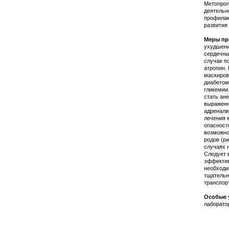
Метопрол
деятельн
профилакт
развития
Меры пр
ухудшени
сердечны
случае п
атропин.
маскиров
диабетом
гликемии
стать ан
выраженн
адренали
лечения 
опасност
возможно
родов (р
случаях 
Следует 
эффектив
необходи
тщательн
транспор
Особые 
лаборато