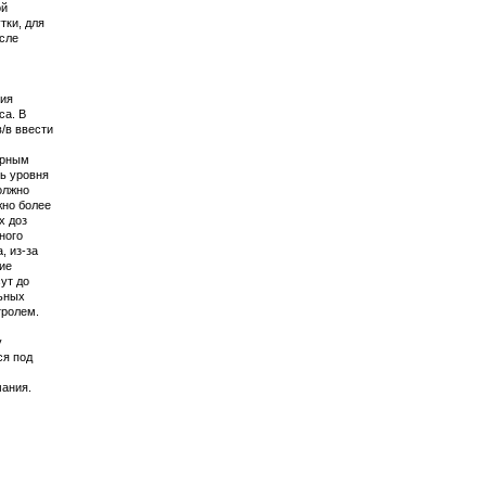
ой
тки, для
осле
ния
са. В
/в ввести
арным
ь уровня
олжно
жно более
х доз
ного
, из-за
ие
ут до
льных
тролем.
у
ся под
мания.