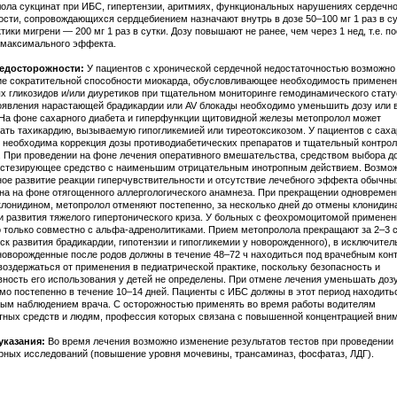
ола сукцинат при ИБС, гипертензии, аритмиях, функциональных нарушениях сердечн
ости, сопровождающихся сердцебиением назначают внутрь в дозе 50–100 мг 1 раз в су
ики мигрени — 200 мг 1 раз в сутки. Дозу повышают не ранее, чем через 1 нед, т.е. п
 максимального эффекта.
едосторожности:
У пациентов с хронической сердечной недостаточностью возможно
е сократительной способности миокарда, обусловливающее необходимость примене
х гликозидов и/или диуретиков при тщательном мониторинге гемодинамического стату
оявления нарастающей брадикардии или AV блокады необходимо уменьшить дозу или в
 На фоне сахарного диабета и гиперфункции щитовидной железы метопролол может
ать тахикардию, вызываемую гипогликемией или тиреотоксикозом. У пациентов с сах
 необходима коррекция дозы противодиабетических препаратов и тщательный контрол
. При проведении на фоне лечения оперативного вмешательства, средством выбора д
естезирующее средство с наименьшим отрицательным инотропным действием. Возмо
ое развитие реакции гиперчувствительности и отсутствие лечебного эффекта обычны
на на фоне отягощенного аллергологического анамнеза. При прекращении одновремен
клонидином, метопролол отменяют постепенно, за несколько дней до отмены клонидина
и развития тяжелого гипертонического криза. У больных с феохромоцитомой применен
 только совместно с альфа-адренолитиками. Прием метопролола прекращают за 2–3 с
иск развития брадикардии, гипотензии и гипогликемии у новорожденного), в исключите
новорожденные после родов должны в течение 48–72 ч находиться под врачебным кон
воздержаться от применения в педиатрической практике, поскольку безопасность и
ность его использования у детей не определены. При отмене лечения уменьшать доз
мо постепенно в течение 10–14 дней. Пациенты с ИБС должны в этот период находить
ым наблюдением врача. С осторожностью применять во время работы водителям
тных средств и людям, профессия которых связана с повышенной концентрацией вни
указания:
Во время лечения возможно изменение результатов тестов при проведении
рных исследований (повышение уровня мочевины, трансаминаз, фосфатаз, ЛДГ).