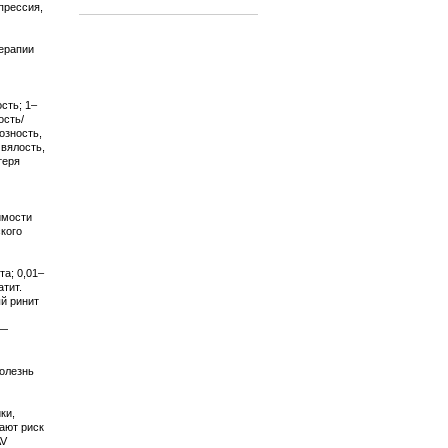
прессия,
ерапии
сть; 1–
ость/
озность,
 вялость,
теря
имости
кого
та; 0,01–
атит.
й ринит
 —
болезнь
ки,
ают риск
AV