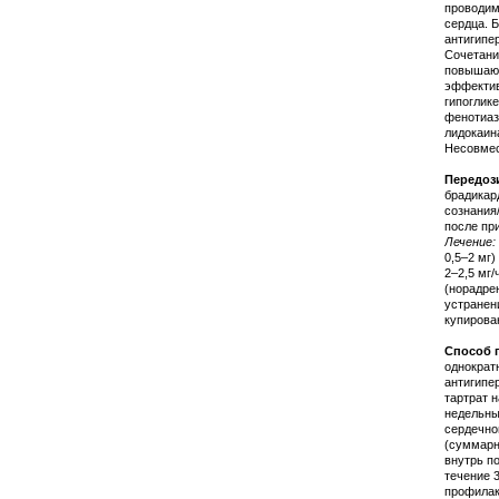
проводим
сердца. 
антигипе
Сочетани
повышают
эффектив
гипоглик
фенотиаз
лидокаин
Несовмес
Передоз
брадикар
сознания
после пр
Лечение:
0,5–2 мг)
2–2,5 мг
(норадре
устранен
купирова
Способ 
однократн
антигипе
тартрат 
недельны
сердечно
(суммарн
внутрь по
течение 
профилак