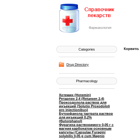
Фармакология
Корвитол
Categories
Drug Directory
Pharmacology
Хотемин (Hotemin)
Ретарпен 2,4 (Retarpen 2,4)
Проксодолола раствор для
инъекций (Solutio Proxodololi
pro injectionibus)
Буторфанола тартрата раствор
для инъекций 0,2%
(Butorphanol)
Фурагина растворимого 0,05 г с
магния карбонатом основным
капсулы (Capsulae Furagini
solubilis 0,05 g cum Magnio