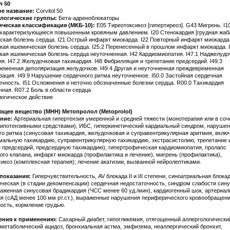
л 50
ое название:
Corvitol 50
логические группы:
Бета-адреноблокаторы
ическая классификация (МКБ-10):
E05 Тиреотоксикоз [гипертиреоз]. G43 Мигрень. I10
 характеризующиеся повышенным кровяным давлением. I20 Стенокардия [грудная жаба]
кая болезнь сердца. I21 Острый инфаркт миокарда. I22 Повторный инфаркт миокарда.
кая ишемическая болезнь сердца. I25.2 Перенесенный в прошлом инфаркт миокарда. I
кая ишемическая болезнь сердца неуточненная. I42 Кардиомиопатия. I47.1 Наджелудо
я. I47.2 Желудочковая тахикардия. I48 Фибрилляция и трепетание предсердий. I49.3
еменная деполяризация желудочков. I49.4 Другая и неуточненная преждевременная
зация. I49.9 Нарушение сердечного ритма неуточненное. I50.0 Застойная сердечная
очность. I51 Осложнения и неточно обозначенные болезни сердца. R00.0 Тахикардия
нная. R07.2 Боль в области сердца
огическое действие
ющее вещество (МНН) Метопролол (Metoprolol)
ние:
Артериальная гипертензия умеренной и средней тяжести (монотерапия или в соч
гипотензивными средствами), ИБС, гиперкинетический кардиальный синдром, наруше
го ритма (синусовая тахикардия, желудочковая и суправентрикулярная аритмия, вклю
мальную тахикардию, суправентрикулярную тахикардию, экстрасистолию, трепетание 
 предсердий, предсердную тахикардию), гипертрофическая кардиомиопатия, пролапс
ого клапана, инфаркт миокарда (профилактика и лечение), мигрень (профилактика),
сикоз (комплексная терапия); лечение акатизии, вызванной нейролептиками.
показания:
Гиперчувствительность, AV блокада II и III степени, синоатриальная блока
ическая (в стадии декомпенсации) сердечная недостаточность, синдром слабости син
раженная синусовая брадикардия (ЧСС менее 60 уд./мин), кардиогенный шок, артериал
ия (сАД менее 100 мм рт.ст.), выраженные нарушения периферического кровообращени
ость, кормление грудью.
ения к применению:
Сахарный диабет, гипогликемия, отягощенный аллергологически
 метаболический ацидоз, бронхиальная астма, эмфизема, неаллергический бронхит,