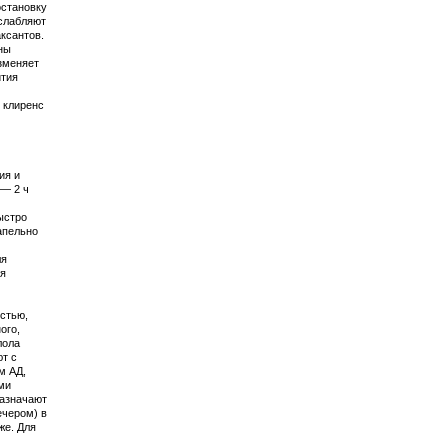
остановку
ослабляют
ксантов.
ны
зменяет
ития
 клиренс
ия и
 — 2 ч
ыстро
капельно
ля
ля
остью,
ого,
лола
ют с
м АД,
ми
назначают
ечером) в
же. Для