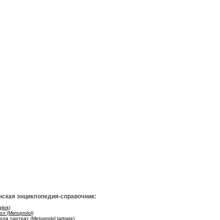
ская энциклопедия-справочник:
ilok)
л (Metoprolol)
ла тартрат (Metoprolol tartrate)