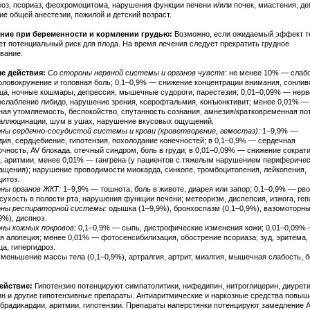
еоз, псориаз, феохромоцитома, нарушения функции печени и/или почек, миастения, де
ие общей анестезии, пожилой и детский возраст.
ние при беременности и кормлении грудью:
Возможно, если ожидаемый эффект т
т потенциальный риск для плода. На время лечения следует прекратить грудное
вание.
е действия:
Со стороны нервной системы и органов чувств:
не менее 10% — слабо
оловокружение и головная боль; 0,1–0,9% — снижение концентрации внимания, сонлив
ца, ночные кошмары, депрессия, мышечные судороги, парестезия; 0,01–0,09% — нерв
 ослабление либидо, нарушение зрения, ксерофтальмия, конъюнктивит; менее 0,01% —
ая утомляемость, беспокойство, спутанность сознания, амнезия/кратковременная по
галлюцинации, шум в ушах, нарушение вкусовых ощущений.
ны сердечно-сосудистой системы и крови (кроветворение, гемостаз):
1–9,9% —
дия, сердцебиение, гипотензия, похолодание конечностей; в 0,1–0,9% — сердечная
очность, AV блокада, отечный синдром, боль в груди; в 0,01–0,09% — снижение сократ
, аритмии, менее 0,01% — гангрена (у пациентов с тяжелым нарушением периферичес
ащения); нарушение проводимости миокарда, синкопе, тромбоцитопения, лейкопения,
цитоз.
ны органов ЖКТ:
1–9,9% — тошнота, боль в животе, диарея или запор; 0,1–0,9% — рво
сухость в полости рта, нарушения функции печени; метеоризм, диспепсия, изжога, геп
оны респираторной системы:
одышка (1–9,9%), бронхоспазм (0,1–0,9%), вазомоторны
9%), диспноэ.
ны кожных покровов:
0,1–0,9% — сыпь, дистрофические изменения кожи; 0,01–0,09%
я алопеция; менее 0,01% — фотосенсибилизация, обострение псориаза; зуд, эритема,
а, гипергидроз.
меньшение массы тела (0,1–0,9%), артралгия, артрит, миалгия, мышечная слабость, 
ействие:
Гипотензию потенцируют симпатолитики, нифедипин, нитроглицерин, диурети
ин и другие гипотензивные препараты. Антиаритмические и наркозные средства повыш
 брадикардии, аритмии, гипотензии. Препараты наперстянки потенцируют замедление 