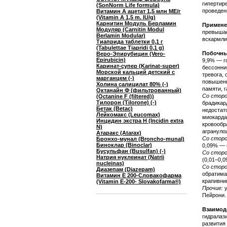
гипертир
(SonNorm Life formula)
проведен
Витамин A ацетат 1,5 млн МЕ/г
(Vitamin A 1,5 m. IU/g)
Карнитин Модуль Берламин
Примене
Модуляр (Carnitin Modul
превышае
Berlamin Modular)
вскармли
Тиаприда таблетки 0,1 г
(Tabulettae Tiapridi 0,1 g)
Побочны
Веро-Эпирубицин (Vero-
Epirubicin)
9,9% — г
Каринат-супер (Karinat-super)
бессонни
Морской кальций детский с
тревога,
марганцем (-)
повышенн
Холина салицилат 80% (-)
памяти, 
Октанайн Ф (фильтрованный)
Со сторо
(Octanine F (filtered))
Тилорон (Tilorone) (-)
брадикар
Бетак (Betac)
недостат
Лейкомакс (Leucomax)
миокарда
Инцидин экстра Н (Incidin extra
кровообр
N)
агрануло
Атаракс (Atarax)
Со сторо
Бронхо-мунал (Broncho-munal)
Биноклар (Binoclar)
0,09% — 
Бусульфан (Busulfan) (-)
Со стор
Натрия нуклеинат (Natrii
(0,01–0,0
nucleinas)
Со сторо
Диазепам (Diazepam)
обратима
Витамин E 200-Словакофарма
крапивниц
(Vitamin E-200- Slovakofarma®)
Прочие:
у
Пейрони.
Взаимод
гидралаз
развития