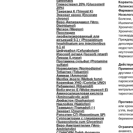
carbonatis
Корвито
Глюкостерил 20% (Glucosteril
Латинск
20%)
Фармако
Трирезид К (Triresid K)
Нозолог
Энкорат хроно (Encorate
chrono)
Болезни,
Веро-Дипиридамол (Vero-
Ишемичес
Dipiridamol)
Хроничес
Мегион (Megion)
Хроничес
Проспидин
тахикарди
лиофилизированный для
Преждевр
инъекций 0,1 г (Prospidinum
lyophilisatum pro injectionibus
деполяри
0,1 g)
недостат
Цефурабол (Cefurabolum)
неуточне
Изосорб ретард (Isosorb retard)
Фармакол
Лираза (Lyrase)
Протамина сульфат (Protamine
Действу
sulfate)
Нормодипин (Normodipine)
Примене
Тебантин (Tebantin)
другими 
Аммиак (Ammonia)
сердечно
Мелбек форте (Melbek forte)
пароксиз
Коринфар УНО (Corinfar UNO)
мерцание
Рибамидил (Ribamidil)
митральн
Вобэ-мугос Е (Wobe-mugos® E)
Аминосалициловая кислота
тиреоток
(Aminosalicylic acid)
Дюфастон (Duphaston)
Противо
Наклофен (Naklofen)
или хрон
Трамадол (Tramadol) (-)
узла, вы
Зинерит (Zineryt)
гипотенз
Рэпоэтин-СП (Repoetinum SP)
Суппозитории с глицерином
беременн
(Suppositoria cum Glycerino)
Веро-Амитриптилин (Vero-
Огранич
Amitriptylin)
анамнез,
СОННОРМ Лайф формула