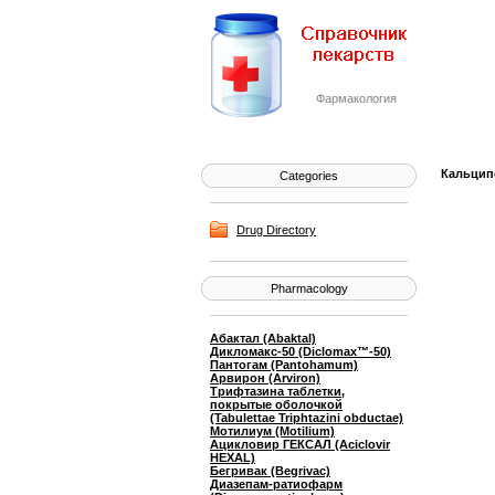
Фармакология
Кальципо
Categories
Drug Directory
Pharmacology
Абактал (Abaktal)
Дикломакс-50 (Diclomax™-50)
Пантогам (Pantohamum)
Арвирон (Arviron)
Трифтазина таблетки,
покрытые оболочкой
(Tabulettae Triphtazini obductae)
Мотилиум (Motilium)
Ацикловир ГЕКСАЛ (Aciclovir
HEXAL)
Бегривак (Begrivac)
Диазепам-ратиофарм