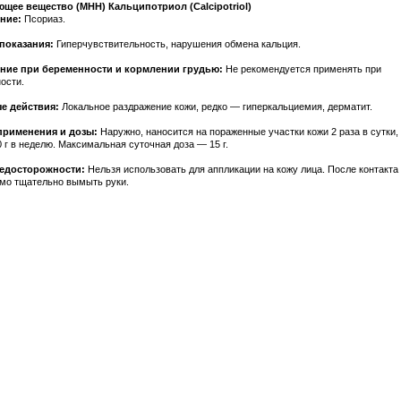
щее вещество (МНН) Кальципотриол (Calcipotriol)
ние:
Псориаз.
показания:
Гиперчувствительность, нарушения обмена кальция.
ние при беременности и кормлении грудью:
Не рекомендуется применять при
ости.
е действия:
Локальное раздражение кожи, редко — гиперкальциемия, дерматит.
применения и дозы:
Наружно, наносится на пораженные участки кожи 2 раза в сутки, 
 г в неделю. Максимальная суточная доза — 15 г.
едосторожности:
Нельзя использовать для аппликации на кожу лица. После контакта
мо тщательно вымыть руки.