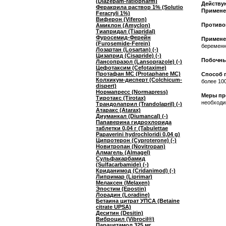
(Diazepam-ratiopharm)
Действую
Феракрила раствор 1% (Solutio
Примене
Feracryli 1%)
Виферон (Viferon)
Противо
Амиклон (Amyclon)
Тиапридал (Tiapridal)
Фуросемид-Ферейн
Примене
(Furosemide-Ferein)
беременн
Лозартан (Losartan) (-)
Цизаприд (Cisapride) (-)
Побочны
Лансопразол (Lansoprazole) (-)
Цефотаксим (Cefotaxime)
Протафан МС (Protaphane MC)
Способ 
Колхикум-дисперт (Colchicum-
более 100
dispert)
Нормапресс (Normapress)
Меры пр
Тиротакс (Tirotax)
необходи
Трандолаприл (Trandolapril) (-)
Атаракс (Atarax)
Диуманкал (Diumancal) (-)
Папаверина гидрохлорида
таблетки 0,04 г (Tabulettae
Papaverini hydrochloridi 0,04 g)
Ципротерон (Cyproterone) (-)
Новитропан (Novitropan)
Алмагель (Almagel)
Сульфакарбамид
(Sulfacarbamide) (-)
Криданимод (Cridanimod) (-)
Липримар (Liprimar)
Мелаксен (Melaxen)
Эпостим (Epostin)
Лорадин (Loradine)
Бетаина цитрат УПСА (Betaine
citrate UPSA)
Деситин (Desitin)
Виброцил (Vibrocil®)
Парацетамол 325 мг