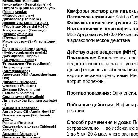
Белосалик (Belosalic)
Гемцитабин (Gemcitabine) (-)
Нитроглицерин микрогранулы
Камфоры раствор для инъекци
(Microgranulae
«Nitroglucerinum»)
Латинское название:
Solutio Cam
Диклобене (Diclobene)
Фармакологические группы:
С
Диквертина таблетки 0,02 г
(Tabulettae Dicvertini 0,02 g)
Нозологическая классификаци
Азидотимидин (Тимазид)
M25 Артропатии. M79.0 Ревмати
(Azidothymidinum
(Thymazidum))
Фармакологическое действие
Мифепристон-72 (Mifepristone-
72)
Гидроксикарбамид медак
Действующее вещество (МНН) 
(Hydroxycarbamide medak)
Доксициклин-Ферейн
Применение:
Комплексная терап
(Doxycyclinе-Ferein)
недостаточность, коллапс, угне
Тетрациклин (Tetracyclinum)
Нитрогранулонг
др. инфекционных заболеваниях,
(Nitrogranulong)
Анестезин-УВИ (Anaesthesinum-
наркотическими средствами. Ме
UVI)
артрит, пролежни.
Диклоген (Diclogen)
Фуцикорт (Fucicort)
Декамин (Decaminum)
Противопоказания:
Эпилепсия,
Саламол (Salamol)
Симвалимит (Simvalimit)
Лития оксибат (Lithium oxybate)
Побочные действия:
Инфильтра
(-)
Феназон (Phenazone)
реакции.
Ангин-Хель СД (Angin-Heel SD)
Пантенол-спрей (Panthenol-
spray)
Способ применения и дозы:
П/
Респара (Respara)
Силденафила цитрат (Sildenafil
эстравазально — во избежание э
citrate) (-)
1 до 5 мл 20% масляного раствор
Аспангин (Aspangin)
Вольтарен Эмульгель