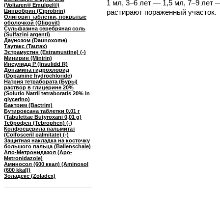
1 мл, 3–6 лет — 1,5 мл, 7–9 лет 
(Voltaren® Emulgel®)
Ципробрин (Ciprobrin)
растирают пораженный участок.
Олиговит таблетки, покрытые
оболочкой (Oligovit)
Сульфазина серебряная соль
(Sulfazini argenti)
Даунозом (Daunoxome)
Таутакс (Tautax)
Эстрамустин (Estramustine) (-)
Минирин (Minirin)
Инсулидд Р (Insulidd R)
Допамина гидрохлорид
(Dopamine hydrochloride)
Натрия тетрабората (Буры)
раствор в глицерине 20%
(Solutio Natrii tetraboratis 20% in
glycerino)
Бактрим (Bactrim)
Бутироксана таблетки 0,01 г
(Tabulettae Butyroxani 0,01 g)
Теброфен (Tebrophen) (-)
Колфосцерила пальмитат
(Colfosceril palmitate) (-)
Защитная накладка на косточку
большого пальца (Ballenschale)
Апо-Метронидазол (Apo-
Metronidazole)
Аминосол (600 ккал) (Aminosol
(600 kkal))
Золадекс (Zoladex)