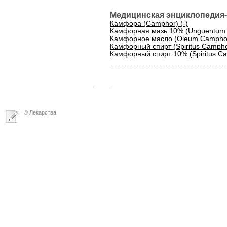
Медицинская энциклопедия-
Камфора (Camphor) (-)
Камфорная мазь 10% (Unguentum
Камфорное масло (Oleum Campho
Камфорный спирт (Spiritus Campho
Камфорный спирт 10% (Spiritus C
© Лекарства