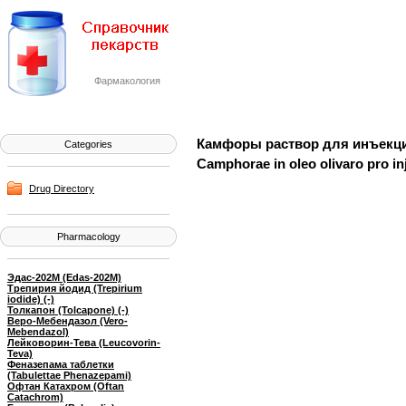
Фармакология
Камфоры раствор для инъекций
Categories
Camphorae in oleo olivaro pro in
Drug Directory
Pharmacology
Эдас-202М (Edas-202M)
Трепирия йодид (Trepirium
iodide) (-)
Толкапон (Tolcapone) (-)
Веро-Мебендазол (Vero-
Mebendazol)
Лейковорин-Тева (Leucovorin-
Teva)
Феназепама таблетки
(Tabulettae Phenazepami)
Офтан Катахром (Oftan
Catachrom)