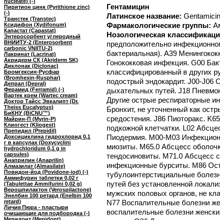
nucleate) (-)
Гентамицин
Пиритион цинк (Pyrithione zinc)
(-)
Латинское название:
Gentamici
Транстек (Transtec)
Фармакологические группы:
А
Ксидифон (Xydifonum)
Капастат (Capastat)
Нозологическая классификаци
Энтеросорбент углеродный
ВНИИТУ-2 (Enterosorbent
предположительно инфекционног
carbonic VNIITU-2)
бактериальная). A39 Менингокок
Лакринат (Lacrinat)
Акридерм СК (Akriderm SK)
Гонококковая инфекция. G00 Бак
Диклонак (Diclonac)
классифицированный в других ру
Бромгексин-Русфар
(Bromhexin-Rusphar)
подострый эндокардит. J00-J06
Депрал (Depral)
Ферамид (Ferramid) (-)
дыхательных путей. J18 Пневмон
Вартек крем (Wartec cream)
Другие острые респираторные и
Доктор Тайсс Эвкалипт (Dr.
Theiss Eucalyptus)
Бронхит, не уточненный как остр
БиКНУ (BiCNU™)
средостения. J86 Пиоторакс. K65
Майрин-П (Myrin-P)
Клиогест (Kliogest)
подкожной клетчатки. L02 Абсцес
Препидил (Prepidil)
Пиодермия. M00-M03 Инфекцион
Доксициклина гидрохлорид 0,1
г в капсулах (Doxycyclini
миозиты. M65.0 Абсцесс оболоч
hydrochloridum 0,1 g in
capsules)
тендосиновиты. M71.0 Абсцесс с
Анаприлин (Anaprilin)
инфекционные бурситы. M86 Ост
Алмазилат (Almasilate)
Повидон-йод (Povidone-iod) (-)
тубулоинтерстициальные болезн
Аммифурин таблетки 0,02 г
путей без установленной локал
(Tabulettae Ammifurini 0,02 g)
Верошпилактон (Verospilactone)
мужских половых органов, не кл
Энелбин 100 ретард (Enelbin 100
retard)
N77 Воспалительные болезни жен
Личия Пюра - пластыри
воспалительные болезни женски
очищающие для подбородка (-)
Мепидонт (Mepidont)