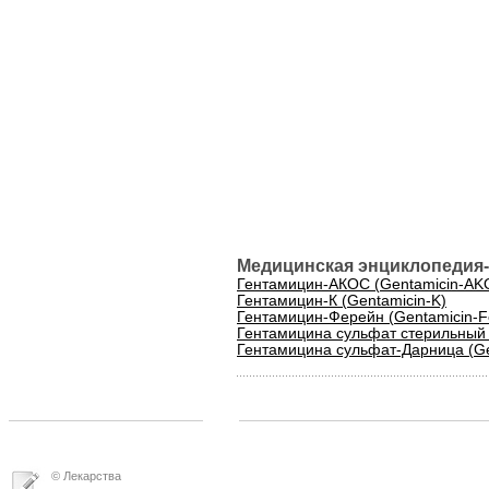
Медицинская энциклопедия-
Гентамицин-АКОС (Gentamicin-AK
Гентамицин-К (Gentamicin-K)
Гентамицин-Ферейн (Gentamicin-Fe
Гентамицина сульфат стерильный (G
Гентамицина сульфат-Дарница (Gen
© Лекарства