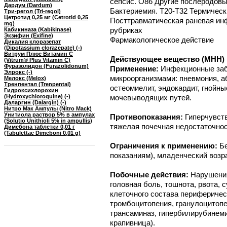
сепсис. O86 Другие послеродовы
Дардум (Dardum)
Бактериемия. T20-T32 Термически
Три-регол (Tri-regol)
Цетротид 0,25 мг (Cetrotid 0,25
Посттравматическая раневая ин
mg)
рубриках
Кабикиназа (Kabikinase)
Экзифин (Exifine)
Фармакологическое действие
Дикалия клоразепат
(Dipotassium clorazepate) (-)
Витрум Плюс Витамин C
Действующее вещество (МНН) Г
(Vitrum® Plus Vitamin C)
Фуразолидон (Furazolidonum)
Применение:
Инфекционные заб
Элрокс (-)
микроорганизмами: пневмония, аб
Мелокс (Melox)
Тренпентал (Trenpental)
остеомиелит, эндокардит, гнойн
Гидроксихлорохин
(Hydroxychloroquine) (-)
мочевыводящих путей.
Даларгин (Dalargin) (-)
Нитро Мак Ампулы (Nitro Mack)
Унитиола раствор 5% в ампулах
Противопоказания:
Гиперчувств
(Solutio Unithioli 5% in ampullis)
тяжелая почечная недостаточнос
Димебона таблетки 0,01 г
(Tabulettae Dimeboni 0,01 g)
Ограничения к применению:
Б
показаниям), младенческий возр
Побочные действия:
Нарушения
головная боль, тошнота, рвота, 
клеточного состава периферичес
тромбоцитопения, гранулоцитоп
трансаминаз, гипербилирубинеми
крапивница).