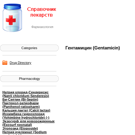
Фармакология
Гентамицин (Gentamicin)
Categories
Drug Directory
Pharmacology
Натрия хлорид-Сендересис
(Natrii chloridum-Senderesis)
Би-Септин (Bi-Septin)
Пантенол-ратиофарм
(Panthenol-ratiopharm)
Кальция лактат (Calcii lactas)
Иохимбина гидрохлорид
(Yohimbine hydrochloride) (-)
Экзосурф для новорожденных
(Exosurf neonatal)
Этопозид (Etoposide)
Натрия нуклеинат (Sodium